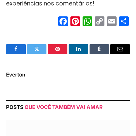
experiências nos comentários!
Facebook
Pinterest
WhatsA
Copy
Ema
S
Link
Facebook
Twitter
Pinterest
LinkedIn
Tumblr
Email
Everton
POSTS
QUE VOCÊ TAMBÉM VAI AMAR