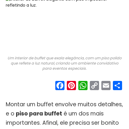
Um interior de buffet que exala elegância, com um piso polido
que reflete a luz natural, criando um ambiente convidativo
para eventos especiais.
Facebook
Pinterest
WhatsA
Copy
Ema
S
Link
Montar um buffet envolve muitos detalhes,
e o
piso para buffet
é um dos mais
importantes. Afinal, ele precisa ser bonito