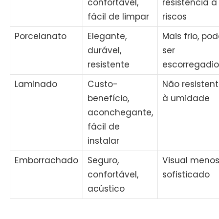
confortável,
resistência a
fácil de limpar
riscos
Porcelanato
Elegante,
Mais frio, po
durável,
ser
resistente
escorregadio
Laminado
Custo-
Não resisten
benefício,
à umidade
aconchegante,
fácil de
instalar
Emborrachado
Seguro,
Visual meno
confortável,
sofisticado
acústico