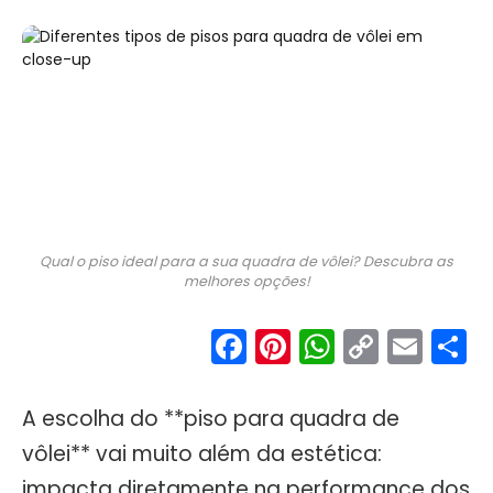
Qual o piso ideal para a sua quadra de vôlei? Descubra as
melhores opções!
Facebook
Pinterest
WhatsA
Copy
Ema
S
Link
A escolha do **piso para quadra de
vôlei** vai muito além da estética:
impacta diretamente na performance dos