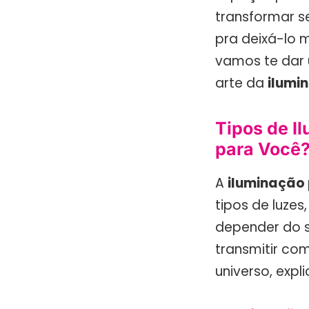
transformar s
pra deixá-lo 
vamos te dar 
arte da
ilumi
Tipos de I
para Você
A
iluminação
tipos de luzes
depender do s
transmitir co
universo, expl