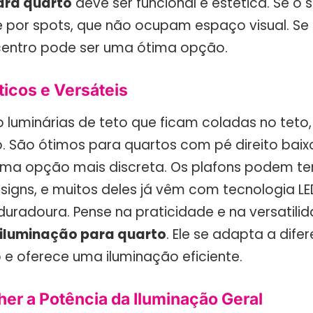
ara quarto
deve ser funcional e estética. Se o 
 por spots, que não ocupam espaço visual. Se 
centro pode ser uma ótima opção.
ticos e Versáteis
o luminárias de teto que ficam coladas no tet
 São ótimos para quartos com pé direito baix
a opção mais discreta. Os plafons podem ter
signs, e muitos deles já vêm com tecnologia LE
uradoura. Pense na praticidade e na versatili
iluminação para quarto
. Ele se adapta a difer
e oferece uma iluminação eficiente.
er a Potência da Iluminação Geral