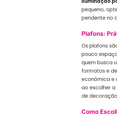
iluminação p
pequeno, opte
pendente no 
Plafons: Prá
Os plafons sã
pouco espaço.
quem busca um
formatos e de
econômica e d
ao escolher a
de decoração 
Como Escolh