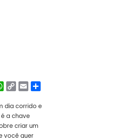
ebook
interest
WhatsApp
Copy
Email
Share
Link
 dia corrido e
é a chave
sobre criar um
Se você quer