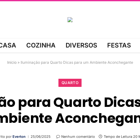
CASA
COZINHA
DIVERSOS
FESTAS
Início
»
Iluminação para Quarto Dicas para um Ambiente Aconchegante
QUARTO
ão para Quarto Dica
mbiente Aconchegan
rito por
Everton
25/06/2025
Nenhum comentário
Tempo de Leitura 20 