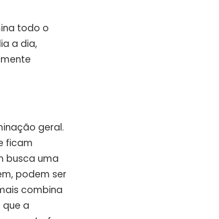
mina todo o
a a dia,
smente
minação geral.
e ficam
em busca uma
rem, podem ser
 mais combina
 que a