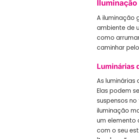
Iluminação
A iluminação g
ambiente de um
como arrumar
caminhar pel
Luminárias d
As luminárias
Elas podem se
suspensos no 
iluminação ma
um elemento d
com o seu est