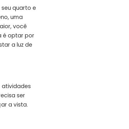
 seu quarto e
eno, uma
aior, você
 é optar por
tar a luz de
 atividades
recisa ser
r a vista.