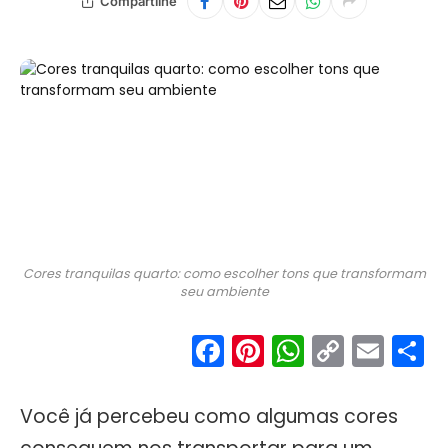
Compartilhe
Cores tranquilas quarto: como escolher tons que transformam
seu ambiente
Facebook
Pinterest
WhatsA
Copy
Ema
S
Link
Você já percebeu como algumas cores