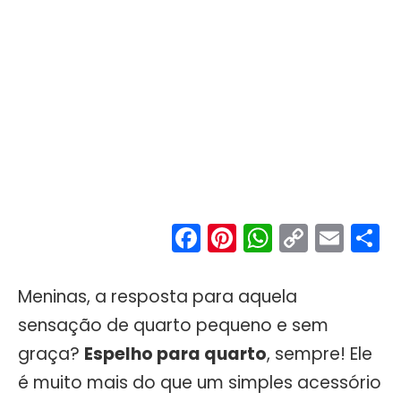
Facebook
Pinterest
WhatsA
Copy
Ema
S
Link
Meninas, a resposta para aquela
sensação de quarto pequeno e sem
graça?
Espelho para quarto
, sempre! Ele
é muito mais do que um simples acessório