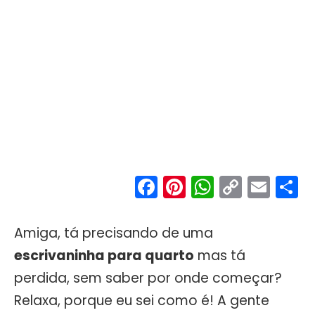
Facebook
Pinterest
WhatsA
Copy
Ema
S
Link
Amiga, tá precisando de uma
escrivaninha para quarto
mas tá
perdida, sem saber por onde começar?
Relaxa, porque eu sei como é! A gente