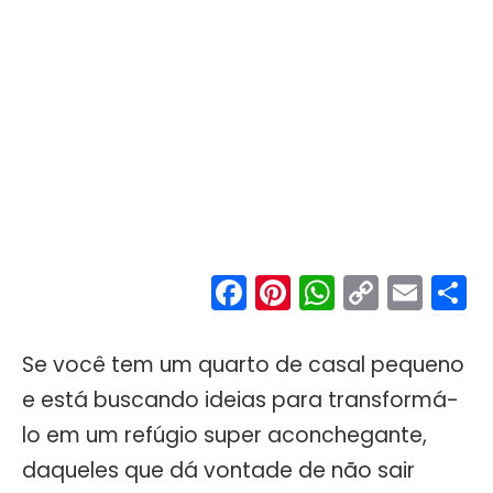
Facebook
Pinterest
WhatsA
Copy
Ema
S
Link
Se você tem um quarto de casal pequeno
e está buscando ideias para transformá-
lo em um refúgio super aconchegante,
daqueles que dá vontade de não sair