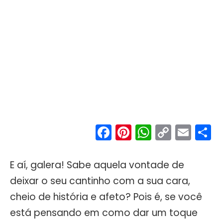
Facebook
Pinterest
WhatsA
Copy
Ema
S
Link
E aí, galera! Sabe aquela vontade de
deixar o seu cantinho com a sua cara,
cheio de história e afeto? Pois é, se você
está pensando em como dar um toque