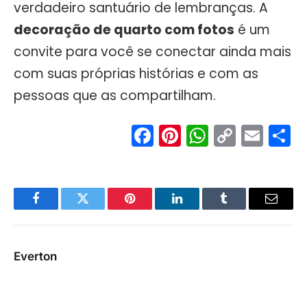
verdadeiro santuário de lembranças. A
decoração de quarto com fotos
é um
convite para você se conectar ainda mais
com suas próprias histórias e com as
pessoas que as compartilham.
Facebook
Pinterest
WhatsA
Copy
Ema
S
Link
Facebook
Twitter
Pinterest
LinkedIn
Tumblr
Email
Everton