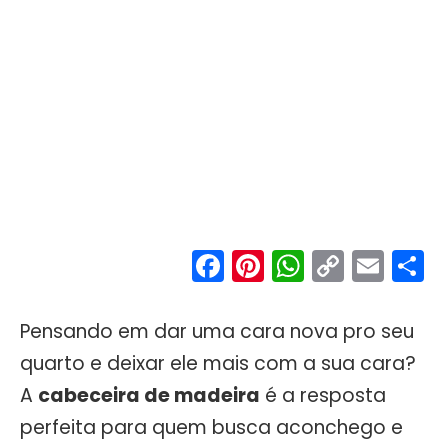
Facebook
Pinterest
WhatsA
Copy
Ema
S
Link
Pensando em dar uma cara nova pro seu
quarto e deixar ele mais com a sua cara?
A
cabeceira de madeira
é a resposta
perfeita para quem busca aconchego e