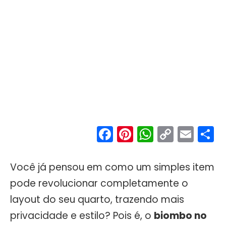
Facebook
Pinterest
WhatsA
Copy
Ema
S
Link
Você já pensou em como um simples item
pode revolucionar completamente o
layout do seu quarto, trazendo mais
privacidade e estilo? Pois é, o
biombo no