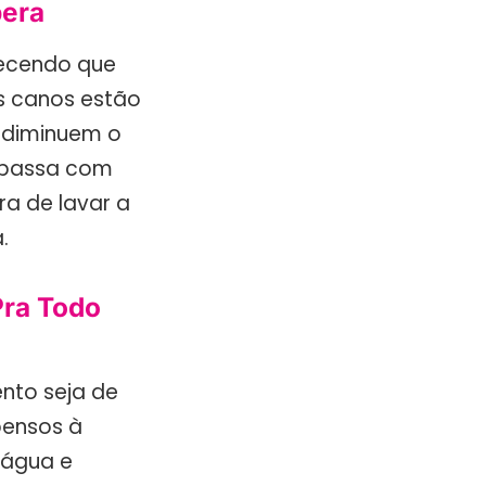
pera
recendo que
os canos estão
e diminuem o
 passa com
ra de lavar a
.
Pra Todo
nto seja de
pensos à
 água e