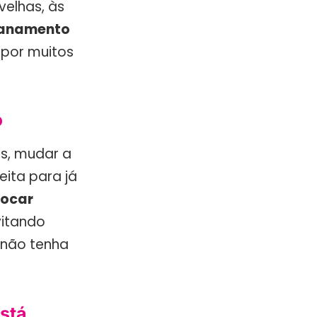
velhas, às
canamento
 por muitos
o
s, mudar a
eita para já
rocar
vitando
 não tenha
stá