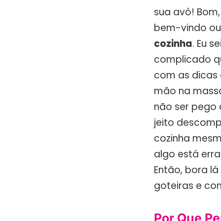
sua avó! Bom,
bem-vindo ou 
cozinha
. Eu 
complicado qu
com as dicas 
mão na massa
não ser pego 
jeito descomp
cozinha mesmo
algo está err
Então, bora lá
goteiras e co
Por Que Pe