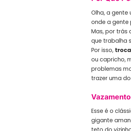
Olha, a gente
onde a gente 
Mas, por trás
que trabalha 
Por isso,
troc
ou capricho, 
problemas ma
trazer uma do
Vazamentos
Esse é o clás
gigante amanh
teto do vizinh