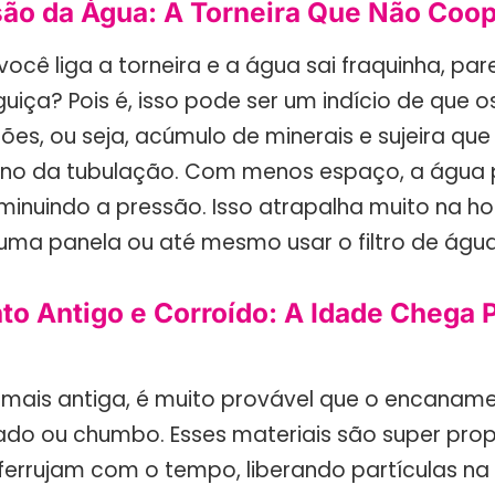
são da Água: A Torneira Que Não Coo
ocê liga a torneira e a água sai fraquinha, pa
uiça? Pois é, isso pode ser um indício de que 
ões, ou seja, acúmulo de minerais e sujeira qu
erno da tubulação. Com menos espaço, a água
iminuindo a pressão. Isso atrapalha muito na ho
 uma panela ou até mesmo usar o filtro de água
o Antigo e Corroído: A Idade Chega 
 mais antiga, é muito provável que o encaname
zado ou chumbo. Esses materiais são super pro
ferrujam com o tempo, liberando partículas na