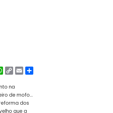
ebook
interest
WhatsApp
Copy
Email
Share
Link
nto na
heiro de mofo…
 reforma dos
velho que a