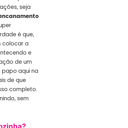
ações, seja
 encanamento
super
rdade é que,
 colocar a
ontecendo e
rmação de um
m papo aqui na
ais de que
sso completo.
inindo, sem
ozinha?