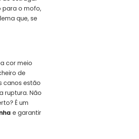
o para o mofo,
lema que, se
ma cor meio
heiro de
os canos estão
a ruptura. Não
erto? É um
inha
e garantir