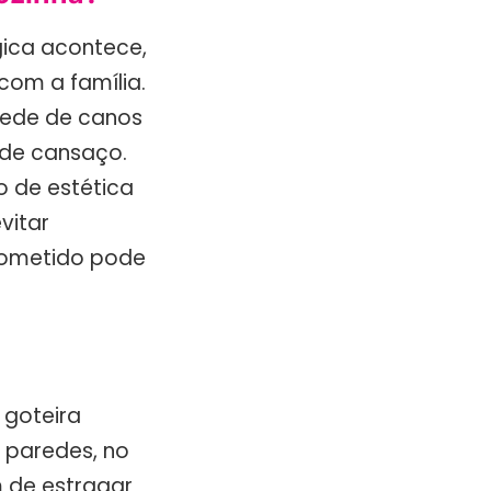
gica acontece,
com a família.
 rede de canos
 de cansaço.
 de estética
vitar
rometido pode
 goteira
 paredes, no
m de estragar