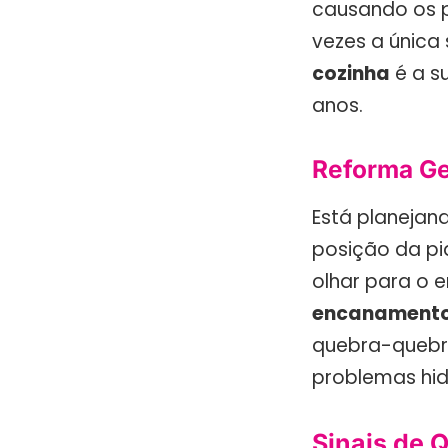
causando os p
vezes a única
cozinha
é a s
anos.
Reforma Ge
Está planejan
posição da pia
olhar para o 
encanamento
quebra-quebra
problemas hid
Sinais de 