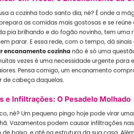
 usa a cozinha todo santo dia, né? É onde a má
prepara as comidas mais gostosas e se reúne 
 da pia brilhando e do fogão novinho, tem uma
sem parar. E essa rede, com o tempo, dá sinais
ar encanamento cozinha
não é só uma questão
muitas vezes é uma necessidade urgente para e
iores. Pensa comigo, um encanamento comp
r de cabeça daquelas.
 e Infiltrações: O Pesadelo Molhado
sico, né? Um pequeno pingo hoje pode virar uma
ã. Vazamentos podem causar infiltrações nas
o de baixo, e até na estrutura da sua casa. Alé