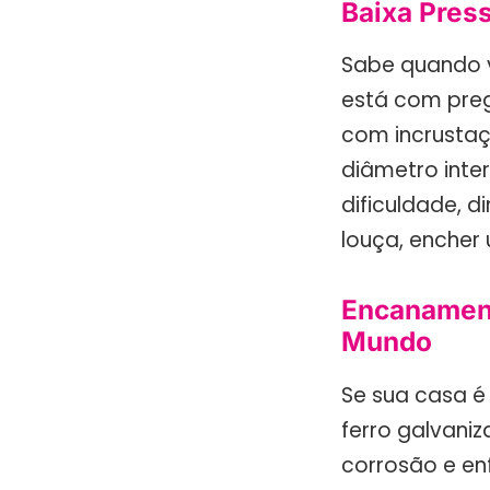
Baixa Pres
Sabe quando v
está com preg
com incrustaç
diâmetro int
dificuldade, d
louça, encher
Encanament
Mundo
Se sua casa é
ferro galvani
corrosão e en