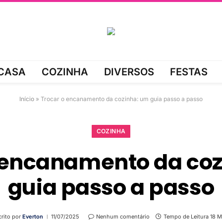
CASA
COZINHA
DIVERSOS
FESTAS
Início
»
Trocar o encanamento da cozinha: um guia passo a passo
COZINHA
 encanamento da co
guia passo a passo
rito por
Everton
11/07/2025
Nenhum comentário
Tempo de Leitura 18 M