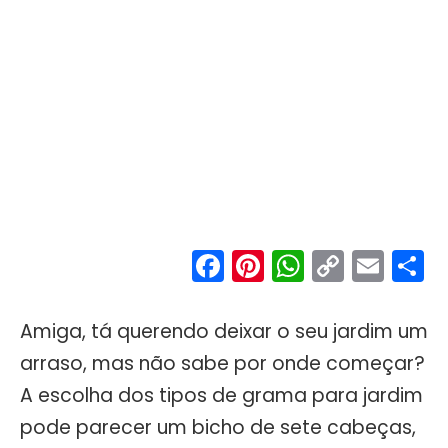
Facebook
Pinterest
WhatsA
Copy
Ema
S
Link
Amiga, tá querendo deixar o seu jardim um
arraso, mas não sabe por onde começar?
A escolha dos tipos de grama para jardim
pode parecer um bicho de sete cabeças,