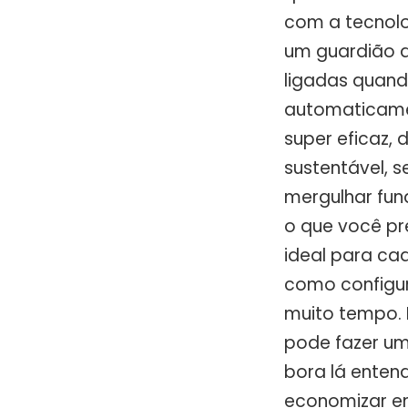
com a tecnolo
um guardião d
ligadas quand
automaticame
super eficaz,
sustentável, 
mergulhar fu
o que você pr
ideal para cad
como configur
muito tempo. 
pode fazer uma
bora lá enten
economizar e