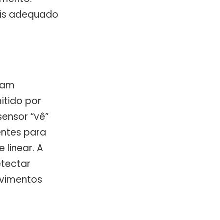
ais adequado
onam
itido por
ensor “vê”
entes para
 linear. A
etectar
ovimentos