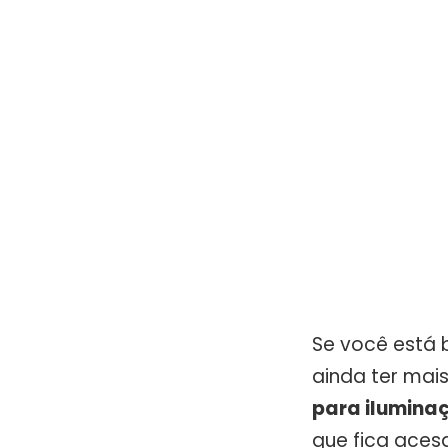
Se você está b
ainda ter mai
para ilumina
que fica aces