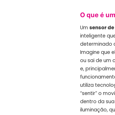
O que é um
Um
sensor de
inteligente q
determinado a
Imagine que e
ou sai de um
e, principalme
funcionamento
utiliza tecno
“sentir” o mo
dentro da sua
iluminação, q