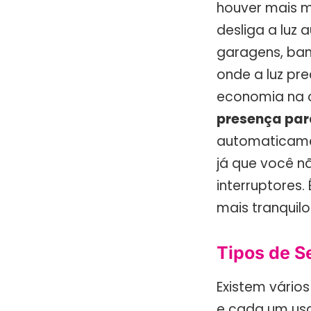
houver mais m
desliga a luz
garagens, ban
onde a luz pr
economia na c
presença par
automaticamen
já que você n
interruptores.
mais tranquilo 
Tipos de S
Existem vários
e cada um usa