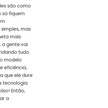
Eles são como
s só fiquem
uem
 simples, mas
neta mais
 a gente vai
endando tudo
 o modelo
 eficiência,
 que ele dure
 tecnologia
lso! Então,
ar a