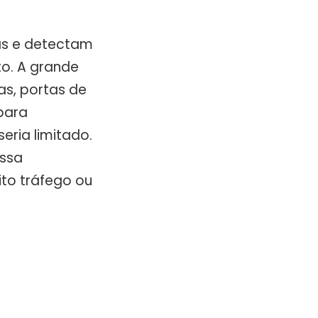
as e detectam
o. A grande
as, portas de
 para
eria limitado.
essa
to tráfego ou