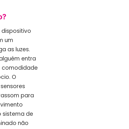
o?
dispositivo
em um
 as luzes.
 alguém entra
er comodidade
cio. O
 sensores
trassom para
ovimento
o sistema de
minado não