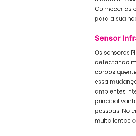
Conhecer as d
para a sua ne
Sensor Infr
Os sensores P
detectando mu
corpos quente
essa mudança 
ambientes int
principal van
pessoas. No e
muito lentos o