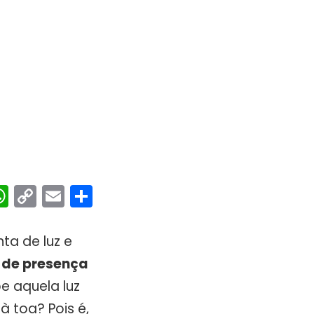
ebook
interest
WhatsApp
Copy
Email
Share
Link
ta de luz e
 de presença
e aquela luz
 toa? Pois é,