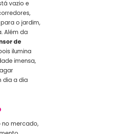
tá vazio e
corredores,
para o jardim,
a. Além da
nsor de
is ilumina
dade imensa,
pagar
 dia a dia
o
o
no mercado,
imento.