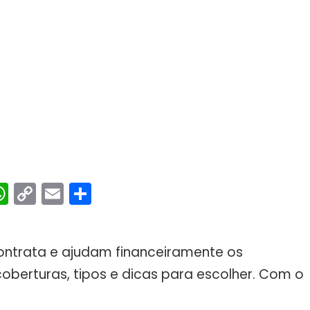
ebook
interest
WhatsApp
Copy
Email
Share
Link
ontrata e ajudam financeiramente os
 coberturas, tipos e dicas para escolher. Com o