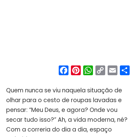
Facebook
Pinterest
WhatsA
Copy
Ema
S
Link
Quem nunca se viu naquela situação de
olhar para o cesto de roupas lavadas e
pensar: “Meu Deus, e agora? Onde vou
secar tudo isso?” Ah, a vida moderna, né?
Com a correria do dia a dia, espaço