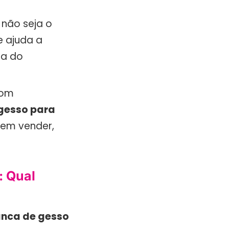
não seja o
e ajuda a
na do
.
com
gesso para
 em vender,
: Qual
nca de gesso