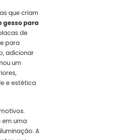
mas que criam
e gesso para
placas de
ve para
o, adicionar
rnou um
iores,
e e estética
motivos.
es em uma
iluminação. A