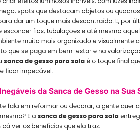
criar efeitos luminosos incríveis, com luzes ind
ego, spots que destacam objetos ou quadros e
para dar um toque mais descontraído. E, por úl
e esconder fios, tubulações e até mesmo aquela
biente muito mais organizado e visualmente a
to que se paga em bem-estar e na valorização 
 a
sanca de gesso para sala
é o toque final qu
e ficar impecável.
 Inegáveis da Sanca de Gesso na Sua 
e fala em reformar ou decorar, a gente quer a
é mesmo? E a
sanca de gesso para sala
entreg
cá ver os benefícios que ela traz: