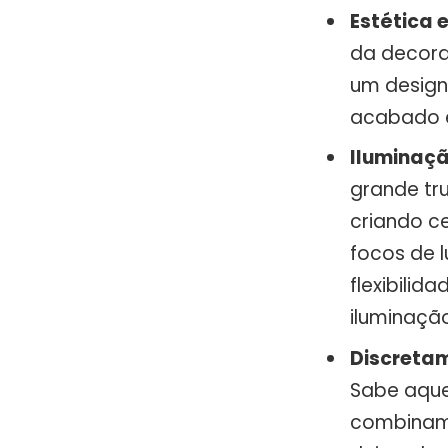
Estética 
da decora
um design
acabado é
Iluminaç
grande tru
criando ce
focos de l
flexibilid
iluminaçã
Discretam
Sabe aque
combinam 