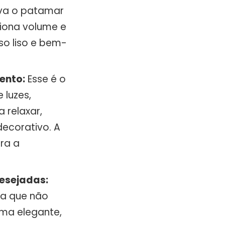
va o patamar
ciona volume e
o liso e bem-
ento:
Esse é o
 luzes,
 relaxar,
decorativo. A
ra a
esejadas:
ga que não
ma elegante,