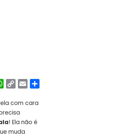
ebook
interest
WhatsApp
Copy
Email
Share
Link
 ela com cara
precisa
ala
! Ela não é
 que muda