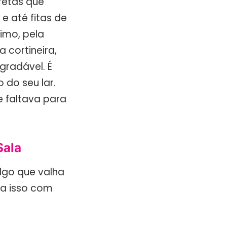
iretas que
 até fitas de
timo, pela
 cortineira,
gradável. É
do seu lar.
e faltava para
Sala
lgo que valha
a isso com