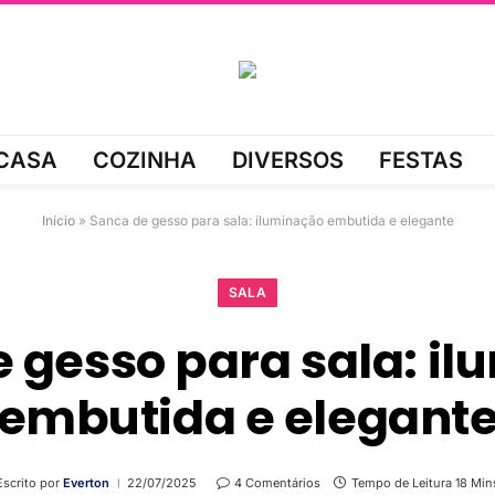
CASA
COZINHA
DIVERSOS
FESTAS
Início
»
Sanca de gesso para sala: iluminação embutida e elegante
SALA
 gesso para sala: i
embutida e elegant
Escrito por
Everton
22/07/2025
4 Comentários
Tempo de Leitura 18 Min