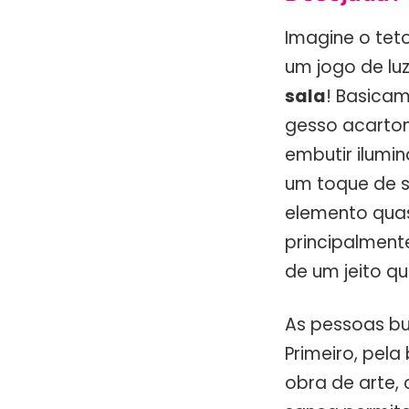
Imagine o tet
um jogo de lu
sala
! Basicam
gesso acarton
embutir ilumin
um toque de s
elemento quase
principalmente
de um jeito q
As pessoas b
Primeiro, pela
obra de arte,