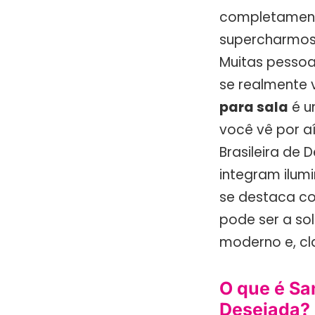
completamente
supercharmosa
Muitas pessoa
se realmente v
para sala
é u
você vê por a
Brasileira de 
integram ilum
se destaca co
pode ser a so
moderno e, cl
O que é Sa
Desejada?