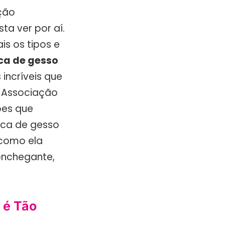
ção
a ver por aí.
s os tipos e
ca de gesso
incríveis que
a Associação
ções que
nca de gesso
 como ela
conchegante,
 é Tão