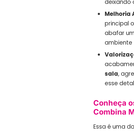
deixando o
Melhoria 
principal 
abafar um
ambiente m
Valorizaç
acabamen
sala
, agr
esse detal
Conheça os
Combina M
Essa é uma das