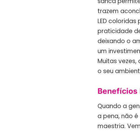
sanca permite 
trazem aconch
LED coloridas 
praticidade d
deixando o am
um investimen
Muitas vezes,
o seu ambient
Benefícios
Quando a gent
a pena, não 
maestria. Vem 