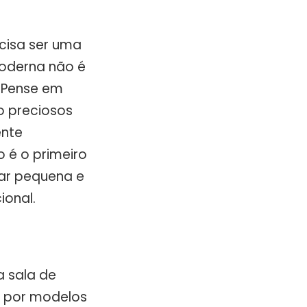
cisa ser uma
moderna não é
 Pense em
o preciosos
ente
 é o primeiro
tar pequena e
ional.
a sala de
e por modelos