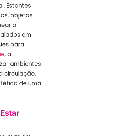
l. Estantes
ros, objetos
uear a
stalados em
cies para
ue
, a
izar ambientes
 circulação.
stética de uma
 Estar