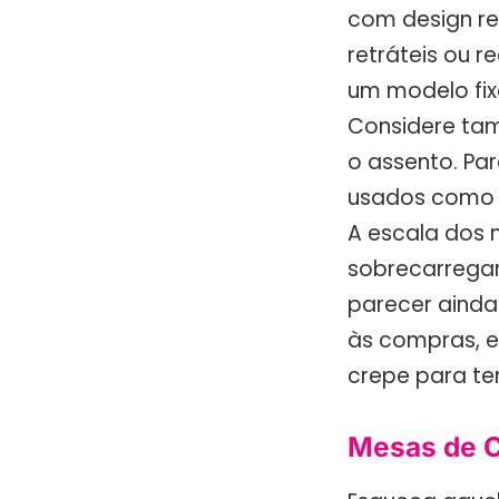
com design ret
retráteis ou 
um modelo fi
Considere ta
o assento. Pa
usados como a
A escala dos
sobrecarregar
parecer ainda
às compras, e
crepe para te
Mesas de Ce