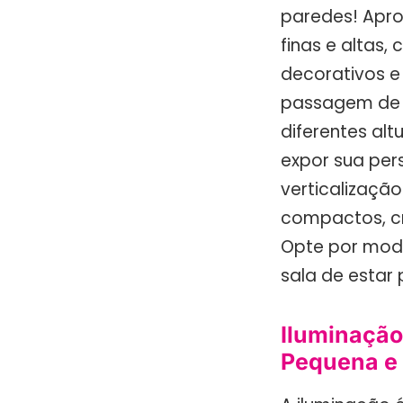
paredes! Aprov
finas e altas,
decorativos e
passagem de l
diferentes al
expor sua per
verticalizaçã
compactos, cr
Opte por mode
sala de estar
Iluminação
Pequena e