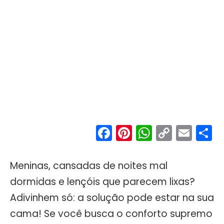
Facebook
Pinterest
WhatsA
Copy
Ema
S
Link
Meninas, cansadas de noites mal
dormidas e lençóis que parecem lixas?
Adivinhem só: a solução pode estar na sua
cama! Se você busca o conforto supremo