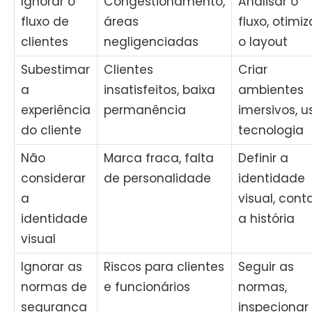
Ignorar o
Congestionamento,
Analisar o
fluxo de
áreas
fluxo, otimiz
clientes
negligenciadas
o layout
Subestimar
Clientes
Criar
a
insatisfeitos, baixa
ambientes
experiência
permanência
imersivos, u
do cliente
tecnologia
Não
Marca fraca, falta
Definir a
considerar
de personalidade
identidade
a
visual, cont
identidade
a história
visual
Ignorar as
Riscos para clientes
Seguir as
normas de
e funcionários
normas,
segurança
inspecionar