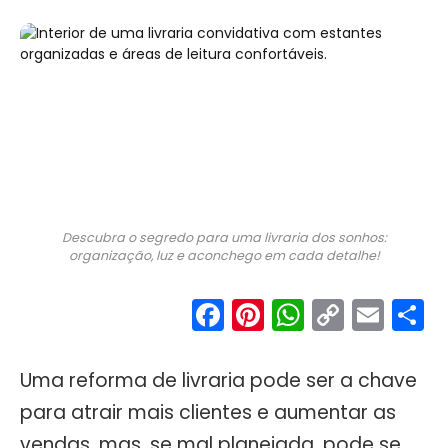
Descubra o segredo para uma livraria dos sonhos:
organização, luz e aconchego em cada detalhe!
Facebook
Pinterest
WhatsA
Copy
Ema
S
Link
Uma reforma de livraria pode ser a chave
para atrair mais clientes e aumentar as
vendas, mas, se mal planejada, pode se