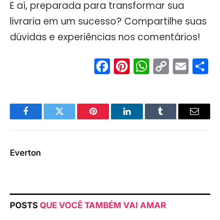
E aí, preparada para transformar sua
livraria em um sucesso? Compartilhe suas
dúvidas e experiências nos comentários!
Facebook
Pinterest
WhatsA
Copy
Ema
S
Link
Facebook
Twitter
Pinterest
LinkedIn
Tumblr
Email
Everton
POSTS
QUE VOCÊ TAMBÉM VAI AMAR