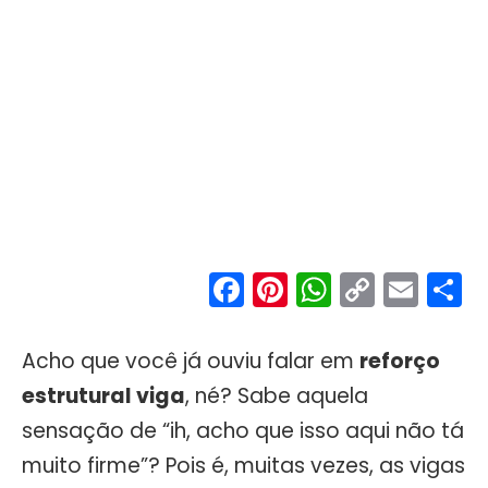
Facebook
Pinterest
WhatsA
Copy
Ema
S
Link
Acho que você já ouviu falar em
reforço
estrutural viga
, né? Sabe aquela
sensação de “ih, acho que isso aqui não tá
muito firme”? Pois é, muitas vezes, as vigas