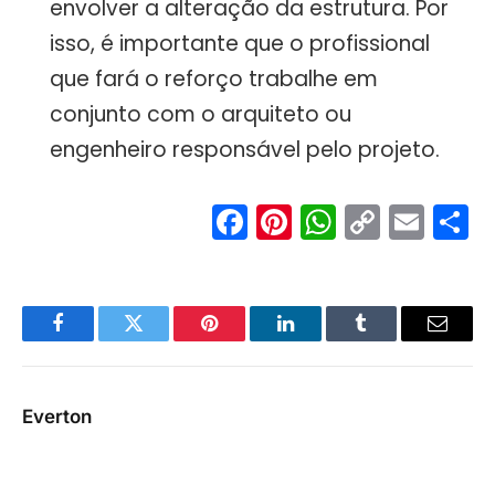
envolver a alteração da estrutura. Por
isso, é importante que o profissional
que fará o reforço trabalhe em
conjunto com o arquiteto ou
engenheiro responsável pelo projeto.
Facebook
Pinterest
WhatsA
Copy
Ema
S
Link
Facebook
Twitter
Pinterest
LinkedIn
Tumblr
Email
Everton