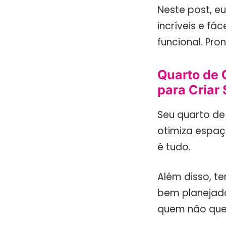
Neste post, e
incríveis e fá
funcional. Pr
Quarto de 
para Criar
Seu quarto de
otimiza espaço
é tudo.
Além disso, te
bem planejad
quem não quer