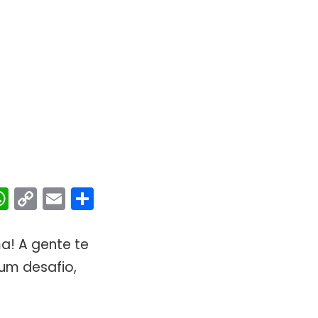
ebook
interest
WhatsApp
Copy
Email
Share
Link
! A gente te
um desafio,