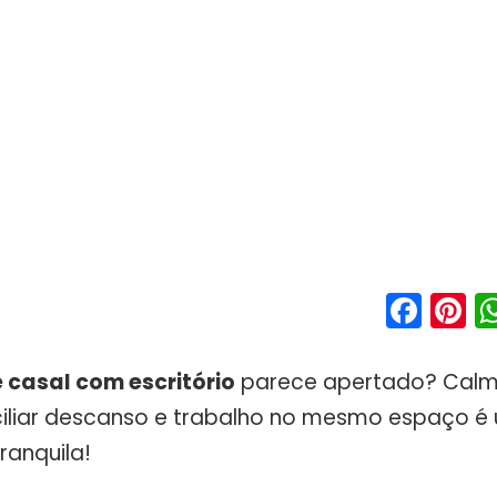
Fac
P
 casal com escritório
parece apertado? Calma
iliar descanso e trabalho no mesmo espaço é 
tranquila!