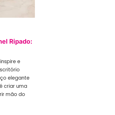
nel Ripado:
nspire e
critório
aço elegante
 é criar uma
rir mão do