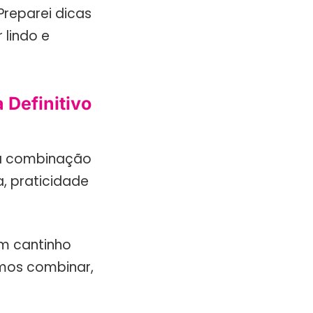
Preparei dicas
 lindo e
 Definitivo
ssa combinação
a, praticidade
 um cantinho
mos combinar,