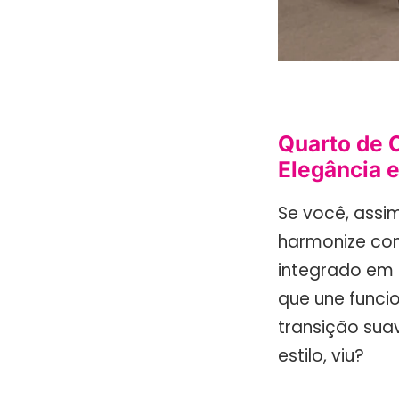
Quarto de C
Elegância 
Se você, assi
harmonize com
integrado em 
que une funcio
transição sua
estilo, viu?