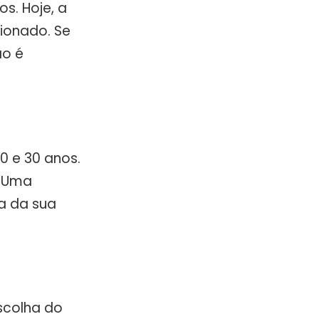
s. Hoje, a
ionado. Se
ão é
0 e 30 anos.
. Uma
a da sua
scolha do