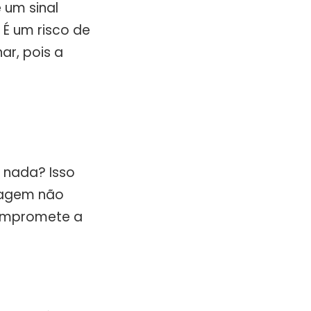
 um sinal
 É um risco de
ar, pois a
 nada? Isso
ltagem não
compromete a