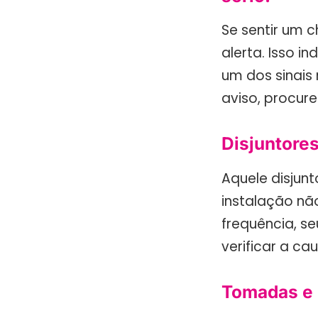
Se sentir um c
alerta. Isso i
um dos sinais
aviso, procur
Disjuntore
Aquele disjunt
instalação n
frequência, s
verificar a ca
Tomadas e i