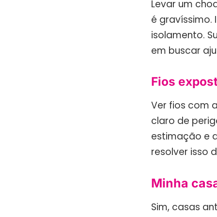
Levar um cho
é gravíssimo.
isolamento. S
em buscar aju
Fios expos
Ver fios com 
claro de peri
estimação e a
resolver isso 
Minha casa
Sim, casas an