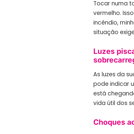
Tocar numa to
vermelho. Isso
incêndio, min
situação exig
Luzes pisc
sobrecarre
As luzes da s
pode indicar 
está chegando
vida útil dos 
Choques ao