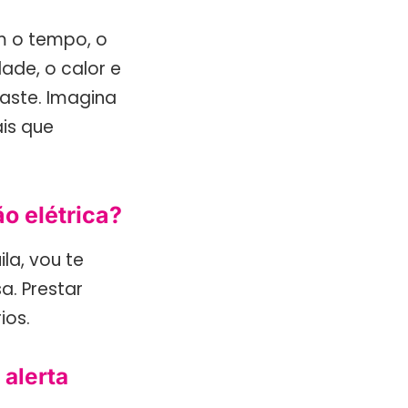
om o tempo, o
ade, o calor e
aste. Imagina
is que
ão elétrica?
ila, vou te
a. Prestar
ios.
 alerta