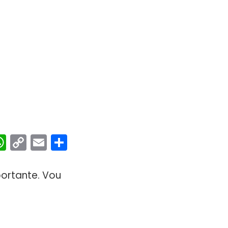
ebook
interest
WhatsApp
Copy
Email
Share
Link
ortante. Vou