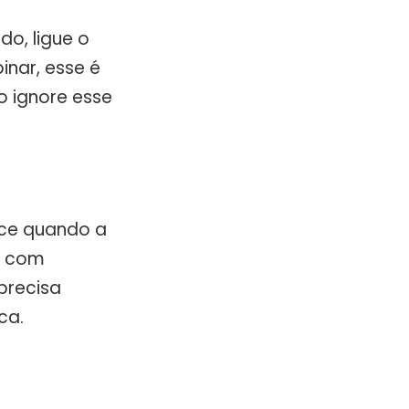
do, ligue o
inar, esse é
o ignore esse
tece quando a
r com
precisa
ca.