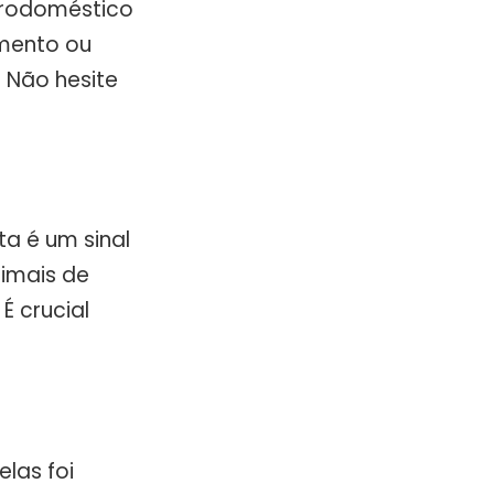
trodoméstico
amento ou
 Não hesite
a é um sinal
nimais de
É crucial
las foi