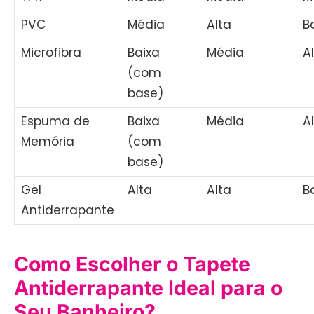
PVC
Média
Alta
B
Microfibra
Baixa
Média
A
(com
base)
Espuma de
Baixa
Média
A
Memória
(com
base)
Gel
Alta
Alta
B
Antiderrapante
Como Escolher o Tapete
Antiderrapante Ideal para o
Seu Banheiro?