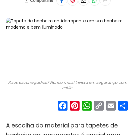
Compartilhe
Pisos escorregadios? Nunca mais! Invista em segurança com
estilo.
Facebook
Pinterest
WhatsA
Copy
Ema
S
Link
A escolha do material para tapetes de