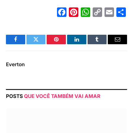
Facebook
Pinterest
WhatsA
Copy
Ema
S
Link
Facebook
Twitter
Pinterest
LinkedIn
Tumblr
Email
Everton
POSTS
QUE VOCÊ TAMBÉM VAI AMAR