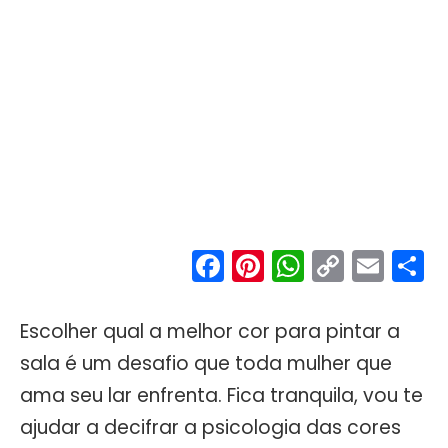
Facebook
Pinterest
WhatsA
Copy
Ema
S
Link
Escolher qual a melhor cor para pintar a
sala é um desafio que toda mulher que
ama seu lar enfrenta. Fica tranquila, vou te
ajudar a decifrar a psicologia das cores