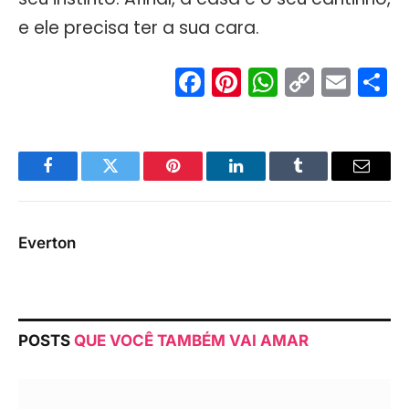
e ele precisa ter a sua cara.
Facebook
Pinterest
WhatsA
Copy
Ema
S
Link
Facebook
Twitter
Pinterest
LinkedIn
Tumblr
Email
Everton
POSTS
QUE VOCÊ TAMBÉM VAI AMAR