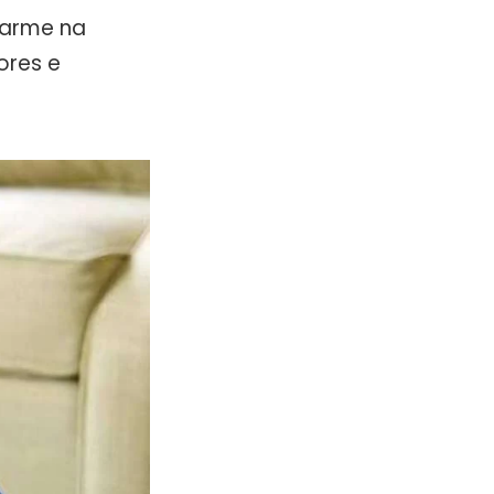
harme na
ores e