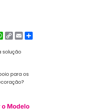
ebook
interest
WhatsApp
Copy
Email
Share
Link
a solução
poio para os
decoração?
r o Modelo