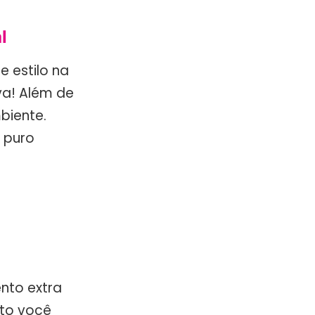
l
 estilo na
va! Além de
biente.
 puro
nto extra
nto você