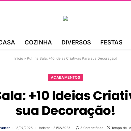
CASA
COZINHA
DIVERSOS
FESTAS
Início
»
Puff na Sala: +10 Ideias Criativas Para sua Decoração!
ACABAMENTOS
Sala: +10 Ideias Criat
sua Decoração!
verton
18/07/2025
Updated:
31/12/2025
3 Comentários
Tempo de Lei