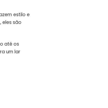
azem estilo e
, eles são
io até os
ra um lar