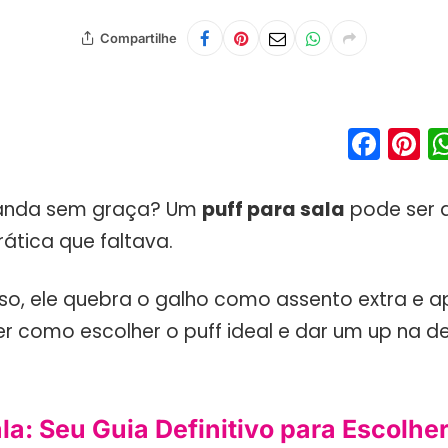
Compartilhe
Fac
P
 anda sem graça? Um
puff para sala
pode ser 
ática que faltava.
oso, ele quebra o galho como assento extra e a
er como escolher o puff ideal e dar um up na 
la: Seu Guia Definitivo para Escolhe