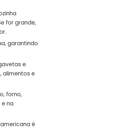
ozinha
e for grande,
or.
ha, garantindo
gavetas e
, alimentos e
, forno,
 e na
 americana é