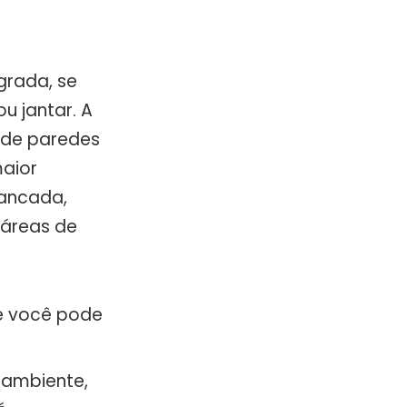
grada, se
u jantar. A
) de paredes
aior
bancada,
 áreas de
de você pode
 ambiente,