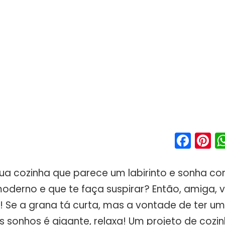
Fac
P
a cozinha que parece um labirinto e sonha 
oderno e que te faça suspirar? Então, amiga,
o! Se a grana tá curta, mas a vontade de ter u
 sonhos é gigante, relaxa! Um projeto de coz