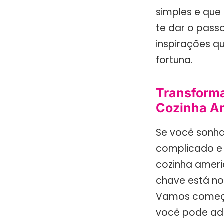
simples e que
te dar o pass
inspirações q
fortuna.
Transforma
Cozinha A
Se você sonha
complicado e 
cozinha ameri
chave está no
Vamos começa
você pode ada