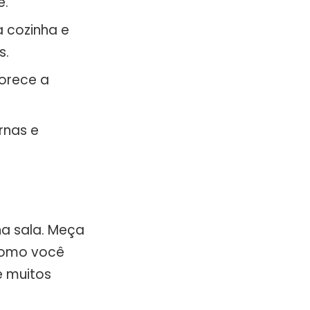
é.
a cozinha e
s.
orece a
rnas e
na sala. Meça
como você
e muitos