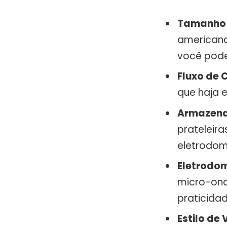
Tamanho 
americana
você pode
Fluxo de 
que haja e
Armazen
prateleira
eletrodom
Eletrodom
micro-onda
praticidad
Estilo de 