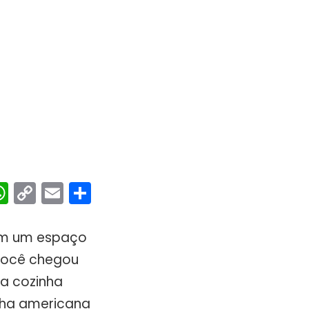
ebook
interest
WhatsApp
Copy
Email
Share
Link
com um espaço
 você chegou
ma cozinha
inha americana