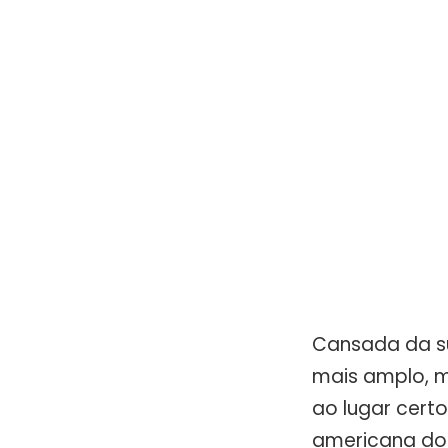
Cansada da su
mais amplo, m
ao lugar cert
americana dos