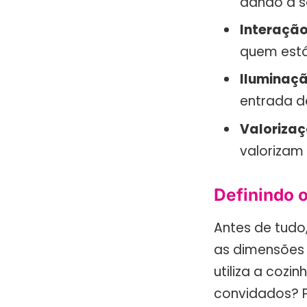
dando a s
Interação
quem está 
Iluminaçã
entrada de
Valorizaç
valorizam 
Definindo 
Antes de tudo,
as dimensões 
utiliza a cozi
convidados? 