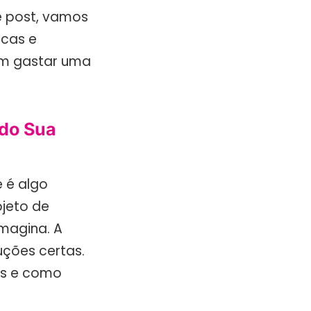
e post, vamos
icas e
sem gastar uma
do Sua
 é algo
ojeto de
imagina. A
uções certas.
ns e como