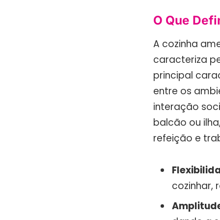
O Que Defi
A cozinha ame
caracteriza pe
principal cara
entre os ambi
interação soc
balcão ou ilh
refeição e tra
Flexibilid
cozinhar, 
Amplitud