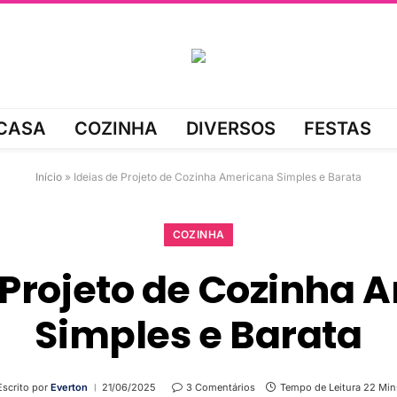
CASA
COZINHA
DIVERSOS
FESTAS
Início
»
Ideias de Projeto de Cozinha Americana Simples e Barata
COZINHA
 Projeto de Cozinha
Simples e Barata
Escrito por
Everton
21/06/2025
3 Comentários
Tempo de Leitura 22 Min