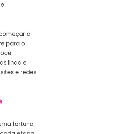
 e
 começar a
ve para o
você
s linda e
sites e redes
a
uma fortuna.
m cada etapa