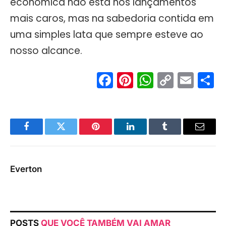
econômica não está nos lançamentos
mais caros, mas na sabedoria contida em
uma simples lata que sempre esteve ao
nosso alcance.
Facebook
Pinterest
WhatsA
Copy
Ema
S
Link
Facebook
Twitter
Pinterest
LinkedIn
Tumblr
Email
Everton
POSTS
QUE VOCÊ TAMBÉM VAI AMAR