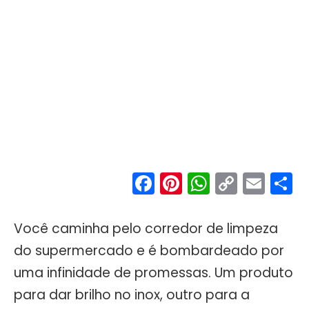
Facebook
Pinterest
WhatsA
Copy
Ema
S
Link
Você caminha pelo corredor de limpeza
do supermercado e é bombardeado por
uma infinidade de promessas. Um produto
para dar brilho no inox, outro para a