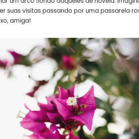
riar um arco florido daqueles de novela. Imagin
r suas visitas passando por uma passarela ros
luxo, amiga!