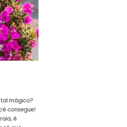
rtal mágico?
cê consegue!
aia, é