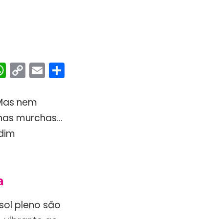
ebook
interest
WhatsApp
Copy
Email
Share
Link
 Mas nem
inhas murchas…
rdim
a
sol pleno são