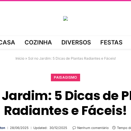
CASA
COZINHA
DIVERSOS
FESTAS
Início
»
Sol no Jardim: 5 Dicas de Plantas Radiantes e Fáceis!
PAISAGISMO
 Jardim: 5 Dicas de 
Radiantes e Fáceis!
ton
28/06/2025
Updated:
30/12/2025
Nenhum comentário
Tempo de