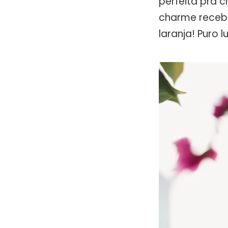
perfeita pra c
charme recebe
laranja! Puro 