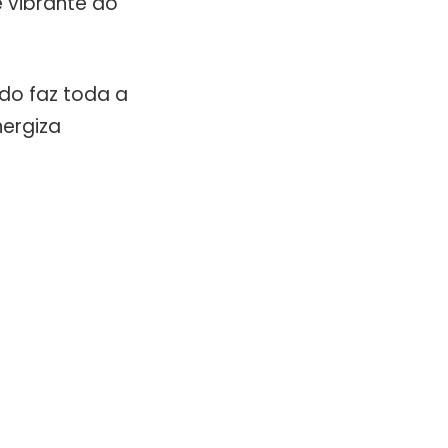
e vibrante ao
ado faz toda a
nergiza