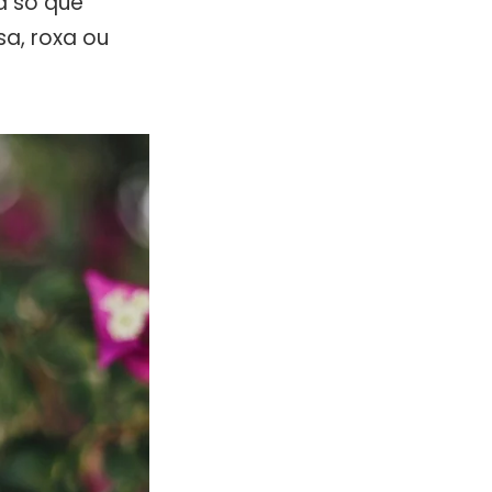
a só que
a, roxa ou