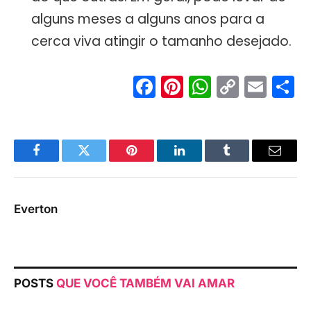
alguns meses a alguns anos para a
cerca viva atingir o tamanho desejado.
Facebook
Pinterest
WhatsA
Copy
Ema
S
Link
Facebook
Twitter
Pinterest
LinkedIn
Tumblr
Email
Everton
POSTS
QUE VOCÊ TAMBÉM VAI AMAR