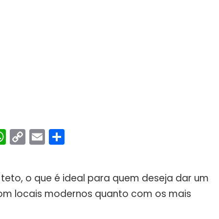
ebook
interest
WhatsApp
Copy
Email
Share
Link
o teto, o que é ideal para quem deseja dar um
com locais modernos quanto com os mais