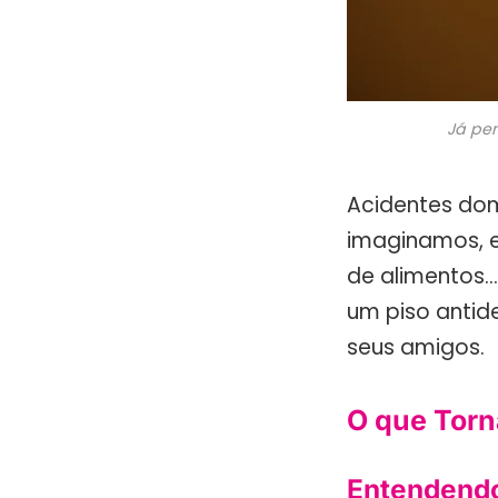
Já pen
Acidentes do
imaginamos, e 
de alimentos…
um piso antid
seus amigos.
O que Torn
Entendendo