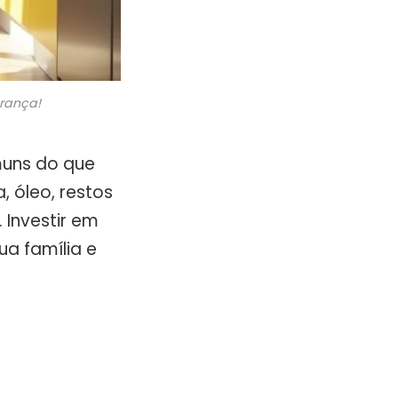
urança!
muns do que
, óleo, restos
 Investir em
ua família e