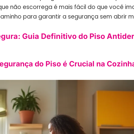
que não escorrega é mais fácil do que você ima
caminho para garantir a segurança sem abrir mã
gura: Guia Definitivo do Piso Antide
egurança do Piso é Crucial na Cozinh