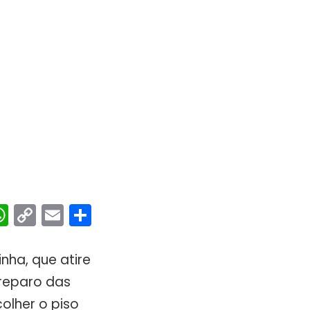
ebook
interest
WhatsApp
Copy
Email
Share
Link
nha, que atire
reparo das
olher o piso