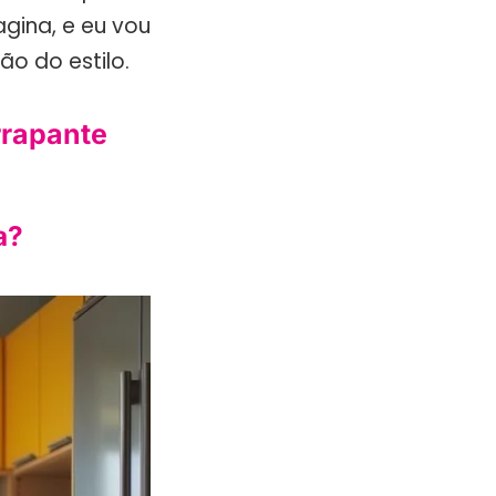
gina, e eu vou
o do estilo.
rrapante
a?