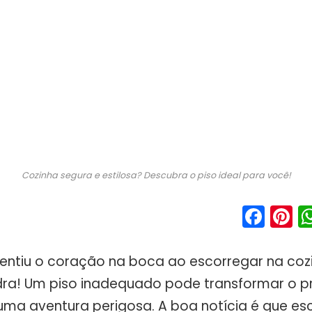
Cozinha segura e estilosa? Descubra o piso ideal para você!
Fac
P
ntiu o coração na boca ao escorregar na cozi
dra! Um piso inadequado pode transformar o p
uma aventura perigosa. A boa notícia é que esc