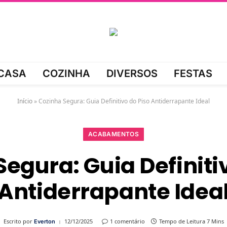
CASA
COZINHA
DIVERSOS
FESTAS
Início
»
Cozinha Segura: Guia Definitivo do Piso Antiderrapante Ideal
ACABAMENTOS
egura: Guia Definiti
Antiderrapante Idea
Escrito por
12/12/2025
1 comentário
Tempo de Leitura 7 Mins
Everton