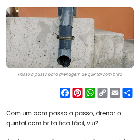
Passo a passo para drenagem de quintal com brita
Facebook
Pinterest
WhatsA
Copy
Ema
S
Link
Com um bom passo a passo, drenar o
quintal com brita fica fácil, viu?