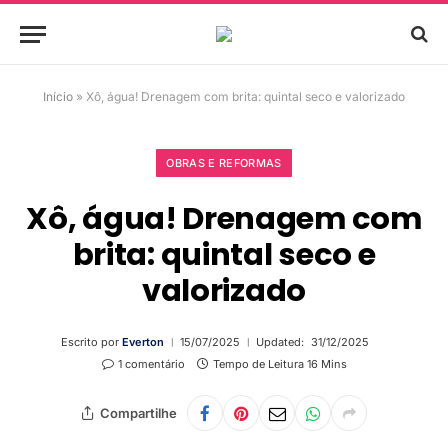
Início
»
Xô, água! Drenagem com brita: quintal seco e valorizado
OBRAS E REFORMAS
Xô, água! Drenagem com
brita: quintal seco e
valorizado
Escrito por
Everton
15/07/2025
Updated:
31/12/2025
1 comentário
Tempo de Leitura 16 Mins
Compartilhe