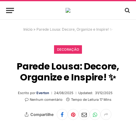
Início
»
Parede Lousa: Decore, Organize e Inspire! ✨
DECORAÇÃO
Parede Lousa: Decore,
Organize e Inspire! ✨
Escrito por
Everton
24/08/2025
Updated:
31/12/2025
Nenhum comentário
Tempo de Leitura 17 Mins
Compartilhe