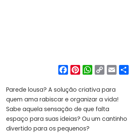
Facebook
Pinterest
WhatsA
Copy
Ema
S
Link
Parede lousa? A solução criativa para
quem ama rabiscar e organizar a vida!
Sabe aquela sensação de que falta
espaço para suas ideias? Ou um cantinho
divertido para os pequenos?