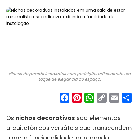
Nichos de parede instalados com perfeição, adicionando um
toque de elegância ao espaço.
Facebook
Pinterest
WhatsA
Copy
Ema
S
Link
Os
nichos decorativos
são elementos
arquitetônicos versáteis que transcendem
a mera funcionalidade, agregando