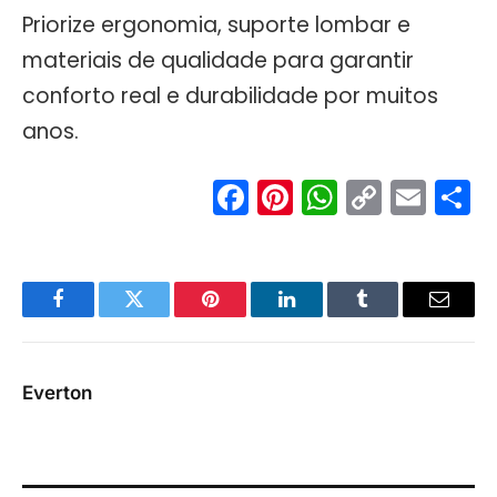
Priorize ergonomia, suporte lombar e
materiais de qualidade para garantir
conforto real e durabilidade por muitos
anos.
Facebook
Pinterest
WhatsA
Copy
Ema
S
Link
Facebook
Twitter
Pinterest
LinkedIn
Tumblr
Email
Everton