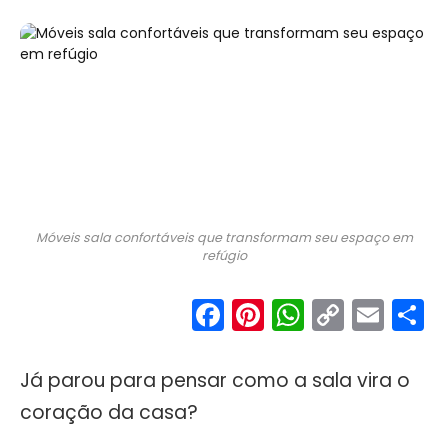
Móveis sala confortáveis que transformam seu espaço em
refúgio
Facebook
Pinterest
WhatsA
Copy
Ema
S
Link
Já parou para pensar como a sala vira o
coração da casa?