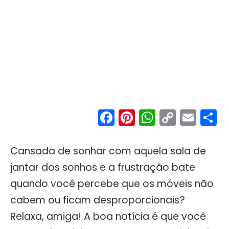
Facebook
Pinterest
WhatsA
Copy
Ema
S
Link
Cansada de sonhar com aquela sala de
jantar dos sonhos e a frustração bate
quando você percebe que os móveis não
cabem ou ficam desproporcionais?
Relaxa, amiga! A boa notícia é que você