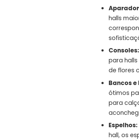
Aparador
halls maio
correspon
sofistica
Consoles:
para hall
de flores 
Bancos e 
ótimos pa
para calç
aconcheg
Espelhos:
hall, os 