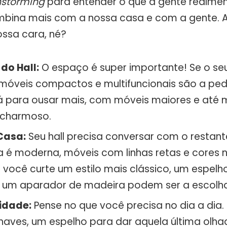
nstorming
para entender o que a gente realmen
mbina mais com a nossa casa e com a gente. Afi
ossa cara, né?
do Hall:
O espaço é super importante! Se o seu 
móveis compactos e multifuncionais são a pedi
á para ousar mais, com móveis maiores e at
 charmoso.
 Casa:
Seu hall precisa conversar com o restant
a é moderna, móveis com linhas retas e cores 
e você curte um estilo mais clássico, um espel
 um aparador de madeira podem ser a escolha 
idade:
Pense no que você precisa no dia a dia.
haves, um espelho para dar aquela última olha