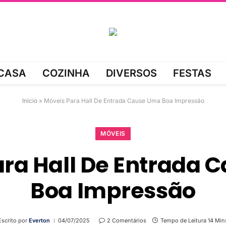
CASA
COZINHA
DIVERSOS
FESTAS
Início
»
Móveis Para Hall De Entrada Cause Uma Boa Impressão
MÓVEIS
ara Hall De Entrada 
Boa Impressão
Escrito por
Everton
04/07/2025
2 Comentários
Tempo de Leitura 14 Min