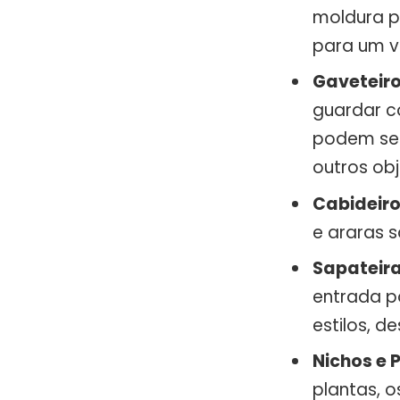
moldura p
para um v
Gaveteir
guardar c
podem ser
outros obj
Cabideiro
e araras 
Sapateira
entrada p
estilos, d
Nichos e P
plantas, o