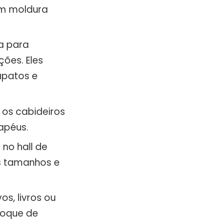
em moldura
a para
ões. Eles
apatos e
 os cabideiros
apéus.
no hall de
os tamanhos e
s, livros ou
toque de