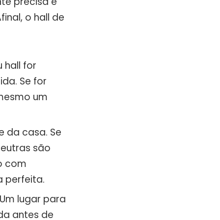
te precisa e
nal, o hall de
hall for
da. Se for
é mesmo um
e da casa. Se
neutras são
ho com
perfeita.
 Um lugar para
da antes de