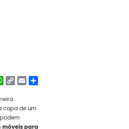
ebook
interest
WhatsApp
Copy
Email
Share
Link
meira
o a capa de um
as podem
s
móveis para