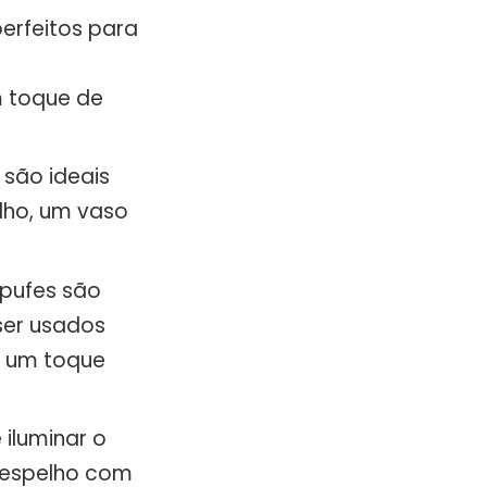
erfeitos para
m toque de
 são ideais
lho, um vaso
 pufes são
ser usados
r um toque
iluminar o
m espelho com