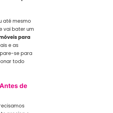
 ou até mesmo
e vai bater um
móveis para
ais e as
epare-se para
ionar todo
 Antes de
precisamos