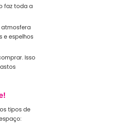
o faz toda a
a atmosfera
as e espelhos
omprar. Isso
gastos
e!
os tipos de
espaço: