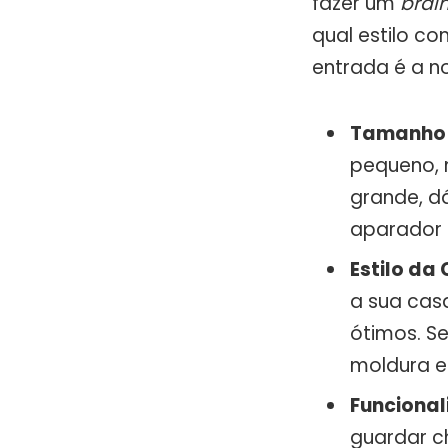
fazer um
brai
qual estilo co
entrada é a n
Tamanho 
pequeno, 
grande, d
aparador
Estilo da
a sua cas
ótimos. S
moldura e
Funcional
guardar c