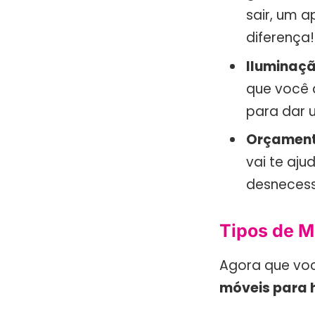
sair, um 
diferença!
Iluminaçã
que você d
para dar 
Orçament
vai te aju
desnecess
Tipos de Mó
Agora que voc
móveis para 