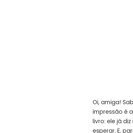
Oi, amiga! Sa
impressão é aq
livro: ele já 
esperar. E, pa