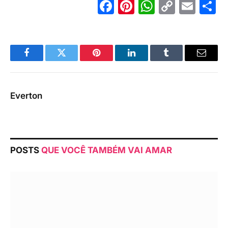
Facebook
Pinterest
WhatsA
Copy
Ema
S
Link
Facebook
Twitter
Pinterest
LinkedIn
Tumblr
Email
Everton
POSTS
QUE VOCÊ TAMBÉM VAI AMAR