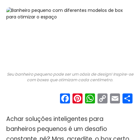
Seu banheiro pequeno pode ser um oásis de design! Inspire-se
com boxes que otimizam cada centímetro.
Facebook
Pinterest
WhatsA
Copy
Ema
S
Link
Achar soluções inteligentes para
banheiros pequenos é um desafio
constante, né? Mas, acredite, o box certo