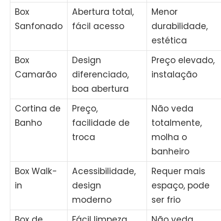
Box
Abertura total,
Menor
Sanfonado
fácil acesso
durabilidade,
estética
Box
Design
Preço elevado,
Camarão
diferenciado,
instalação
boa abertura
Cortina de
Preço,
Não veda
Banho
facilidade de
totalmente,
troca
molha o
banheiro
Box Walk-
Acessibilidade,
Requer mais
in
design
espaço, pode
moderno
ser frio
Box de
Fácil limpeza,
Não veda