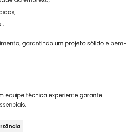
lidade da empresa;
cidas;
l.
timento, garantindo um projeto sólido e bem-
m equipe técnica experiente garante
ssenciais.
rtância