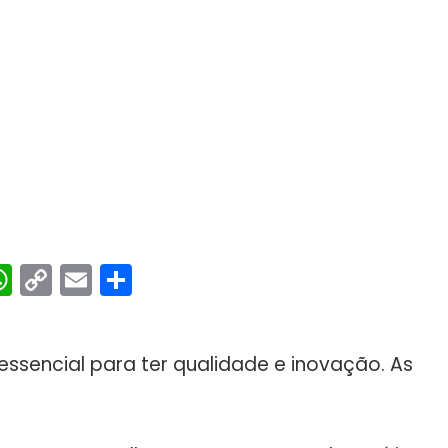
ebook
interest
WhatsApp
Copy
Email
Share
Link
essencial para ter qualidade e inovação. As