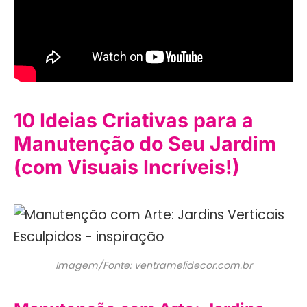
10 Ideias Criativas para a
Manutenção do Seu Jardim
(com Visuais Incríveis!)
Imagem/Fonte: ventramelidecor.com.br