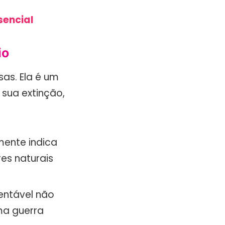
sencial
io
sas. Ela é um
sua extinção,
mente indica
es naturais
entável não
ma guerra