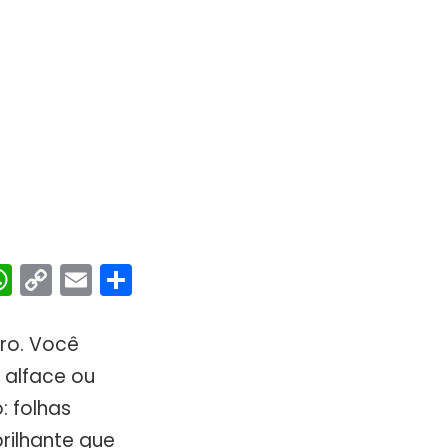
ebook
interest
WhatsApp
Copy
Email
Share
Link
iro. Você
 alface ou
 folhas
rilhante que