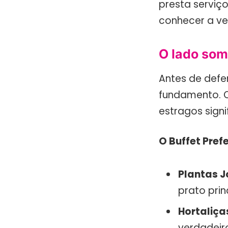
presta serviço
conhecer a ve
O lado som
Antes de defe
fundamento. Q
estragos signi
O Buffet Pref
Plantas J
prato prin
Hortaliça
verdadeir