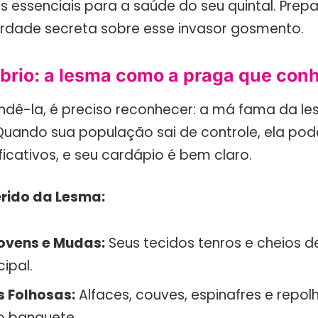
s essenciais para a saúde do seu quintal. Prep
rdade secreta sobre esse invasor gosmento.
brio: a lesma como a praga que co
ndê-la, é preciso reconhecer: a má fama da l
uando sua população sai de controle, ela pode
ficativos, e seu cardápio é bem claro.
erido da Lesma:
ovens e Mudas:
Seus tecidos tenros e cheios d
cipal.
s Folhosas:
Alfaces, couves, espinafres e repo
o banquete.