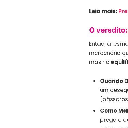
Leia mais:
Pre
O veredito:
Então, a lesma
mercenário qu
mas no
equilí
Quando El
um desequi
(pássaros
Como Mant
prega o e