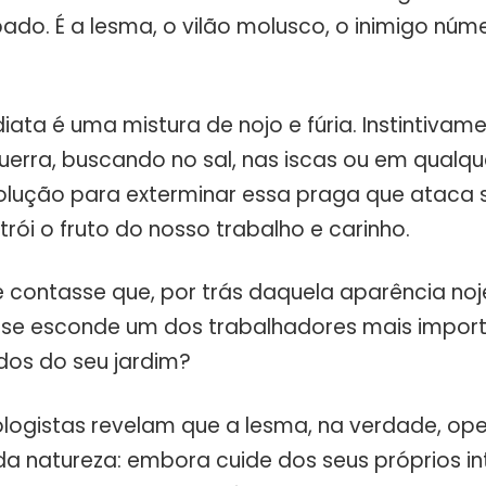
pado. É a lesma, o vilão molusco, o inimigo nú
ata é uma mistura de nojo e fúria. Instintivame
erra, buscando no sal, nas iscas ou em qualqu
olução para exterminar essa praga que ataca
trói o fruto do nosso trabalho e carinho.
te contasse que, por trás daquela aparência no
, se esconde um dos trabalhadores mais impor
os do seu jardim?
ologistas revelam que a lesma, na verdade, o
da natureza: embora cuide dos seus próprios int