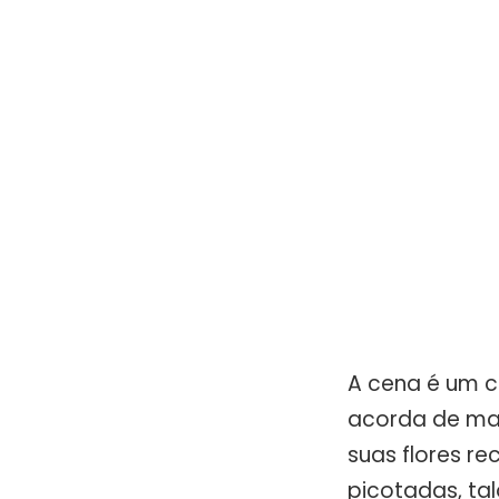
A cena é um cl
acorda de man
suas flores r
picotadas, tal