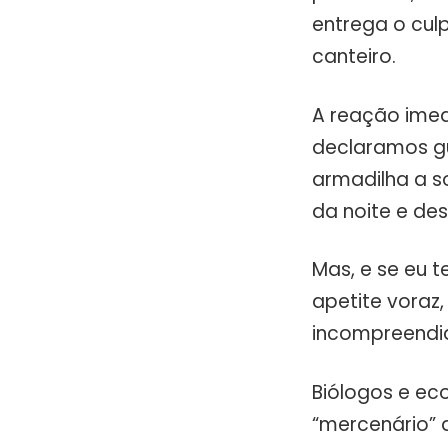
entrega o cul
canteiro.
A reação imedi
declaramos gu
armadilha a s
da noite e des
Mas, e se eu 
apetite voraz
incompreendid
Biólogos e ec
“mercenário” 