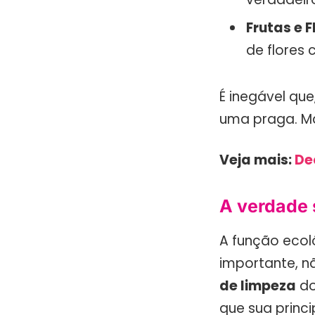
Frutas e 
de flores 
É inegável qu
uma praga. Ma
Veja mais:
De
A verdade 
A função ecoló
importante, n
de limpeza
do
que sua princ