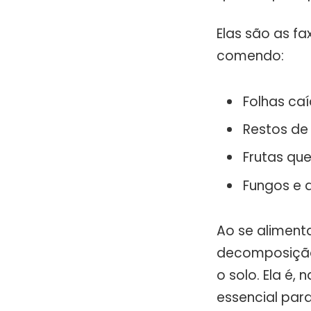
Elas são as fa
comendo:
Folhas ca
Restos de
Frutas qu
Fungos e a
Ao se aliment
decomposição 
o solo. Ela é
essencial para