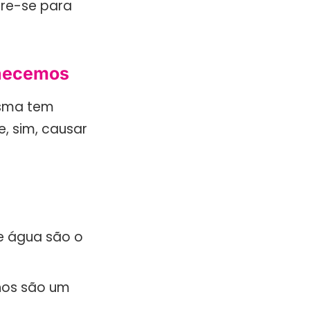
are-se para
nhecemos
esma tem
, sim, causar
e água são o
lhos são um