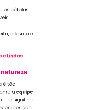
 as pétalas
veis.
ita, a lesma é
 e Lindas
 natureza
a é tão
 como a
equipe
 o que significa
 decomposição.