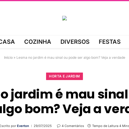
CASA
COZINHA
DIVERSOS
FESTAS
Início
»
Lesma no jardim é mau sinal ou pode ser algo bom? Veja a verdade
HORTA E JARDIM
o jardim é mau sinal
algo bom? Veja a ve
Escrito por
Everton
29/07/2025
4 Comentários
Tempo de Leitura 4 Min