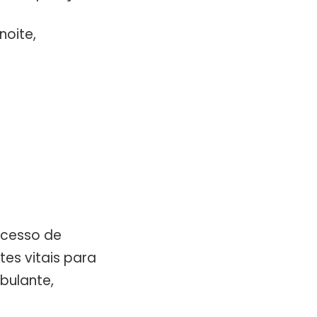
noite,
ocesso de
es vitais para
bulante,