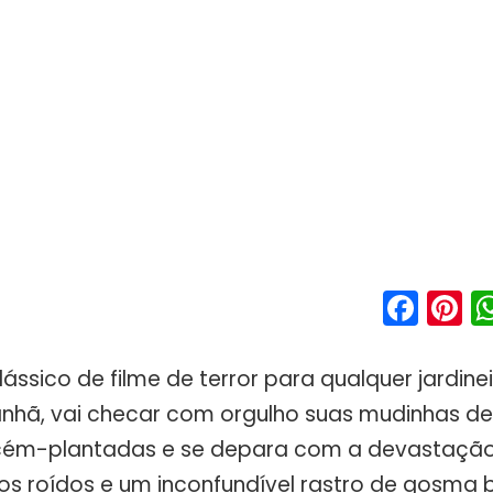
Fac
P
ássico de filme de terror para qualquer jardine
hã, vai checar com orgulho suas mudinhas de
ecém-plantadas e se depara com a devastação:
os roídos e um inconfundível rastro de gosma b