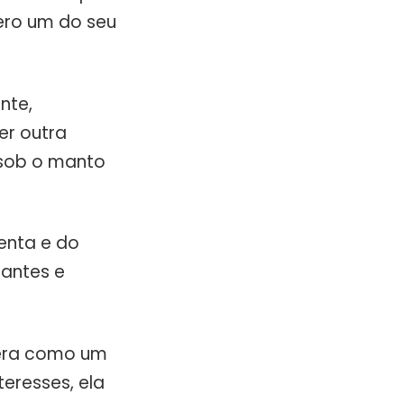
mero um do seu
nte,
er outra
 sob o manto
jenta e do
tantes e
pera como um
eresses, ela