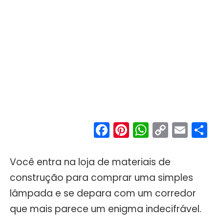
Facebook
Pinterest
WhatsA
Copy
Ema
S
Link
Você entra na loja de materiais de
construção para comprar uma simples
lâmpada e se depara com um corredor
que mais parece um enigma indecifrável.