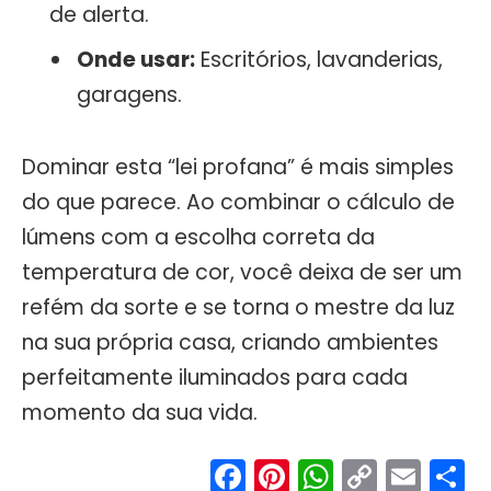
de alerta.
Onde usar:
Escritórios, lavanderias,
garagens.
Dominar esta “lei profana” é mais simples
do que parece. Ao combinar o cálculo de
lúmens com a escolha correta da
temperatura de cor, você deixa de ser um
refém da sorte e se torna o mestre da luz
na sua própria casa, criando ambientes
perfeitamente iluminados para cada
momento da sua vida.
Facebook
Pinterest
WhatsA
Copy
Ema
S