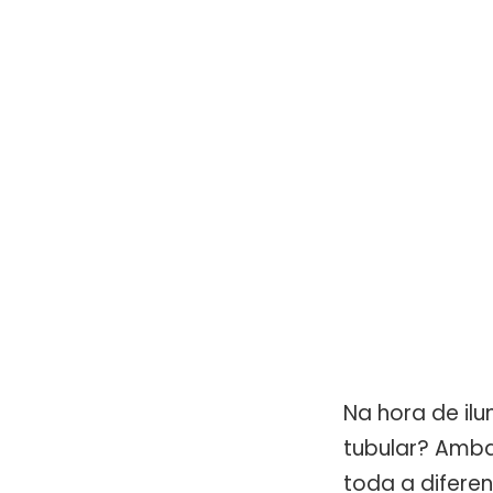
Na hora de il
tubular? Amba
toda a difere