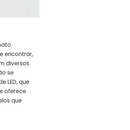
mato
de encontrar,
em diversos
ão se
de LED, que
ue oferece
los que