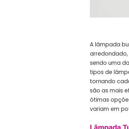
A lâmpada bu
arredondado, s
sendo uma das
tipos de lâmp
tornando cada 
são as mais e
ótimas opçõe
variam em pot
Lâmpada Tu