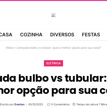
CASA
COZINHA
DIVERSOS
FESTAS
Início
»
Lâmpada bulbo vs tubular: qual a melhor opção para sua casa?
ELÉTRICA
a bulbo vs tubular:
or opção para sua 
Escrito por
Everton
05/12/2025
3 Comentários
Tempo de Leitura 7 Min