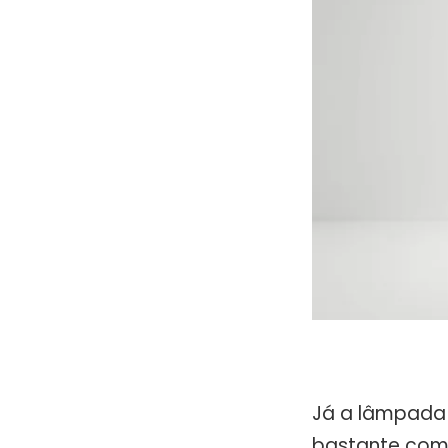
Já a lâmpada t
bastante comu