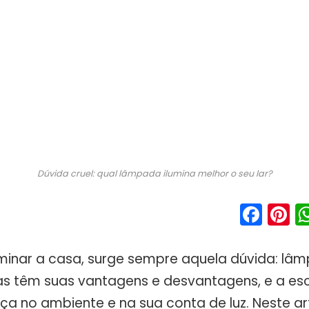
Dúvida cruel: qual lâmpada ilumina melhor o seu lar?
Fac
P
uminar a casa, surge sempre aquela dúvida: lâ
s têm suas vantagens e desvantagens, e a esc
nça no ambiente e na sua conta de luz. Neste a