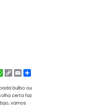
ebook
interest
WhatsApp
Copy
Email
Share
Link
mpada bulbo ou
olha certa faz
rtigo, vamos