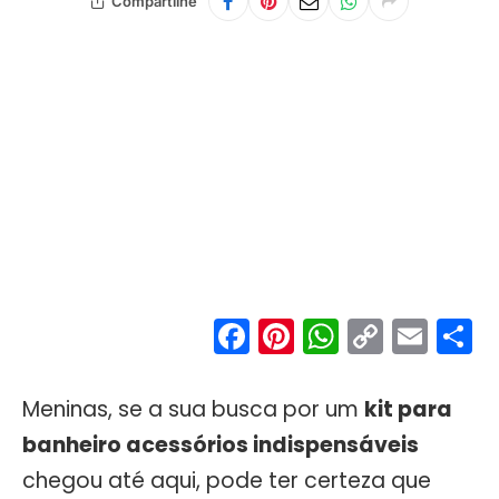
Compartilhe
Facebook
Pinterest
WhatsA
Copy
Ema
S
Link
Meninas, se a sua busca por um
kit para
banheiro acessórios indispensáveis
chegou até aqui, pode ter certeza que