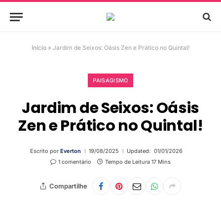
Início
»
Jardim de Seixos: Oásis Zen e Prático no Quintal!
PAISAGISMO
Jardim de Seixos: Oásis
Zen e Prático no Quintal!
Escrito por
Everton
19/08/2025
Updated:
01/01/2026
1 comentário
Tempo de Leitura 17 Mins
Compartilhe