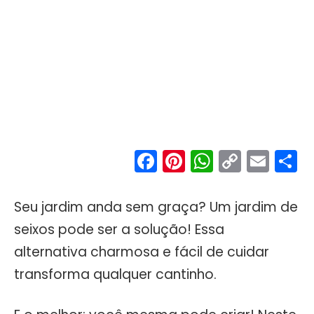
Facebook
Pinterest
WhatsA
Copy
Ema
S
Link
Seu jardim anda sem graça? Um jardim de
seixos pode ser a solução! Essa
alternativa charmosa e fácil de cuidar
transforma qualquer cantinho.