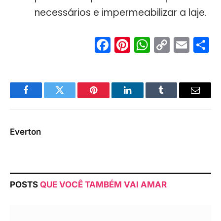
necessários e impermeabilizar a laje.
Facebook
Pinterest
WhatsA
Copy
Ema
S
Link
Facebook
Twitter
Pinterest
LinkedIn
Tumblr
Email
Everton
POSTS
QUE VOCÊ TAMBÉM VAI AMAR