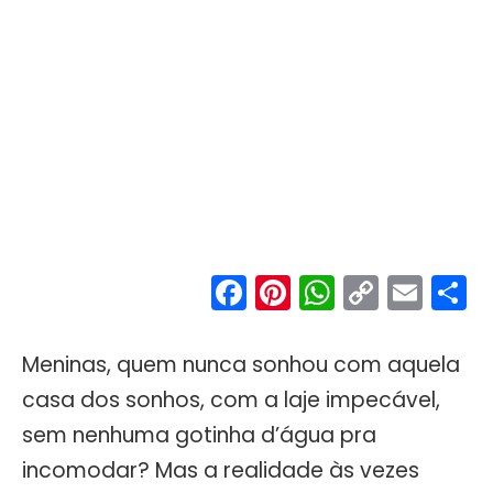
Facebook
Pinterest
WhatsA
Copy
Ema
S
Link
Meninas, quem nunca sonhou com aquela
casa dos sonhos, com a laje impecável,
sem nenhuma gotinha d’água pra
incomodar? Mas a realidade às vezes