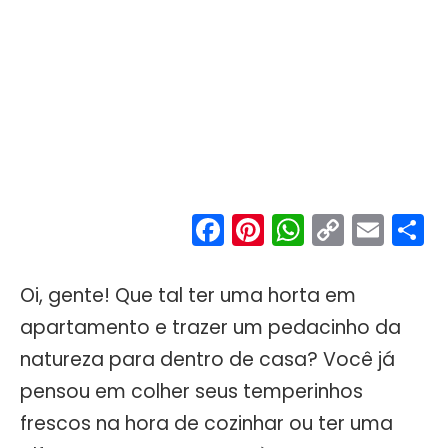
Facebook
Pinterest
WhatsA
Copy
Ema
S
Link
Oi, gente! Que tal ter uma horta em
apartamento e trazer um pedacinho da
natureza para dentro de casa? Você já
pensou em colher seus temperinhos
frescos na hora de cozinhar ou ter uma