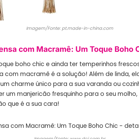
Imagem/Fonte: pt.made-in-china.com
pensa com Macramê: Um Toque Boho 
oque boho chic e ainda ter temperinhos fresc
a com macramê é a solução! Além de linda, ela
 um charme único para a sua varanda ou cozin
her um manjericão fresquinho para o seu molho,
o que é a sua cara!
Imagem/Fonte: www.dci.com.br