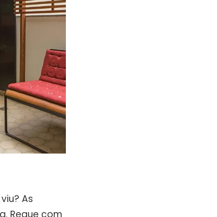
viu? As
ia. Regue com