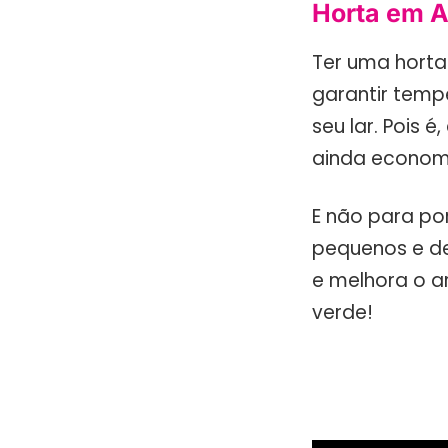
Horta em A
Ter uma horta
garantir temp
seu lar. Pois 
ainda econom
E não para por
pequenos e de
e melhora o ar
verde!