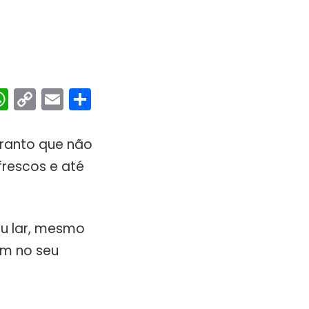
ebook
interest
WhatsApp
Copy
Email
Share
Link
aranto que não
frescos e até
eu lar, mesmo
em no seu