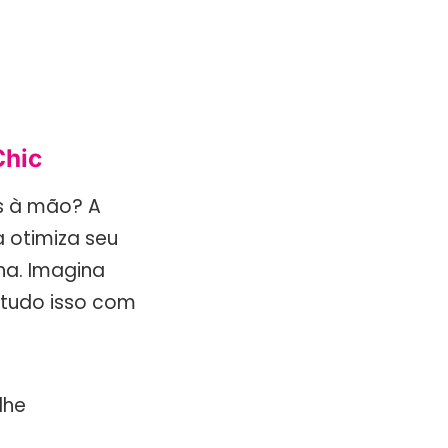
Chic
os à mão? A
 otimiza seu
ha. Imagina
 tudo isso com