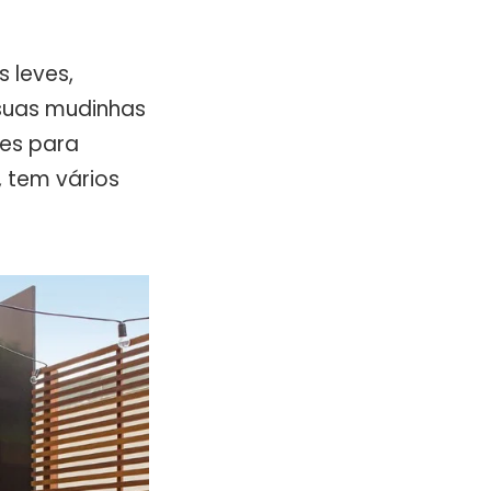
 leves,
 suas mudinhas
ões para
, tem vários