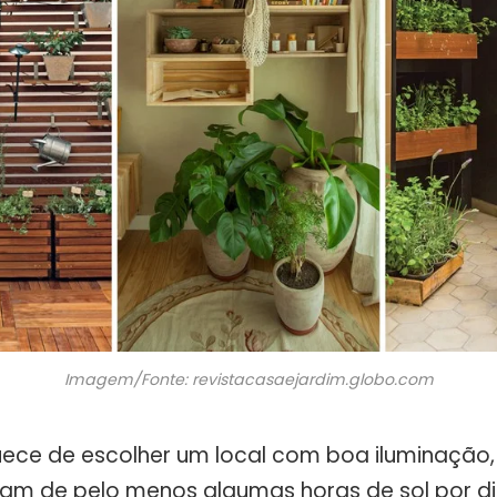
Imagem/Fonte: revistacasaejardim.globo.com
uece de escolher um local com boa iluminação, 
sam de pelo menos algumas horas de sol por d