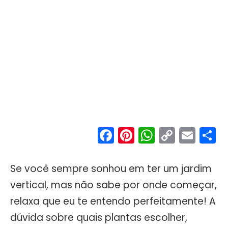
Facebook
Pinterest
WhatsA
Copy
Ema
S
Link
Se você sempre sonhou em ter um jardim
vertical, mas não sabe por onde começar,
relaxa que eu te entendo perfeitamente! A
dúvida sobre quais plantas escolher,