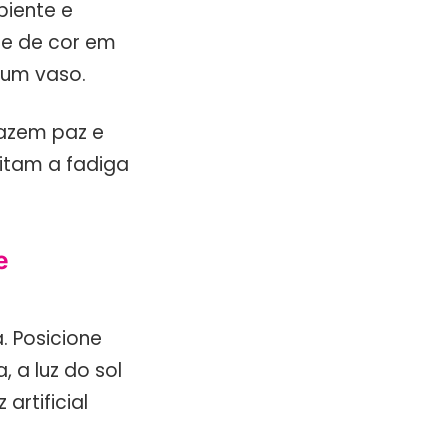
biente e
ue de cor em
 um vaso.
razem paz e
vitam a fadiga
e
. Posicione
 a luz do sol
artificial