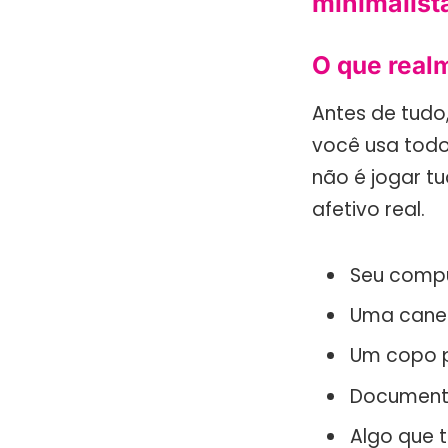
minimalist
O que realm
Antes de tudo
você usa todo
não é jogar t
afetivo real.
Seu compu
Uma canet
Um copo p
Documento
Algo que t