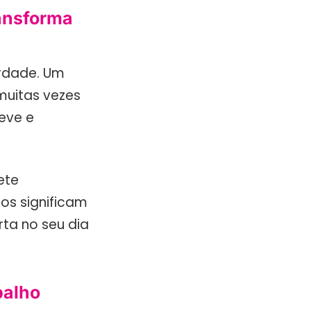
ransforma
erdade. Um
 muitas vezes
eve e
ete
os significam
ta no seu dia
balho