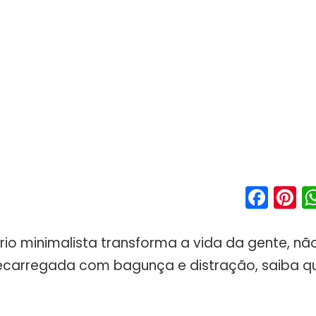
Fac
P
rio minimalista transforma a vida da gente, nã
ecarregada com bagunça e distração, saiba q