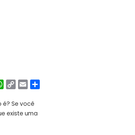
ebook
interest
WhatsApp
Copy
Email
Share
Link
o é? Se você
ue existe uma