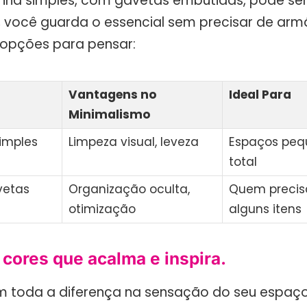
nha simples, com gavetas embutidas, pode se
, você guarda o essencial sem precisar de armá
opções para pensar:
Vantagens no
Ideal Para
Minimalismo
simples
Limpeza visual, leveza
Espaços peq
total
vetas
Organização oculta,
Quem precis
otimização
alguns itens
 cores que acalma e inspira.
m toda a diferença na sensação do seu espaço