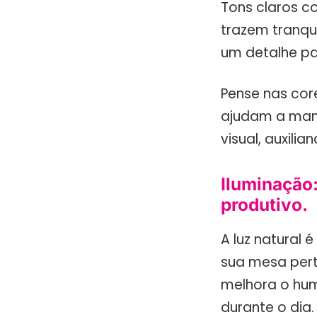
Tons claros c
trazem tranqu
um detalhe pa
Pense nas core
ajudam a mant
visual, auxil
Iluminação
produtivo.
A luz natural 
sua mesa pert
melhora o humo
durante o dia.