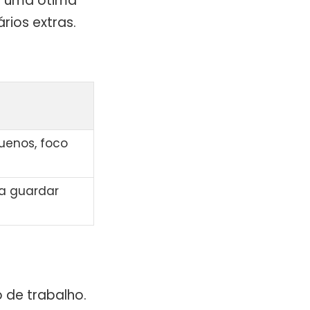
r uma ótima
rios extras.
uenos, foco
a guardar
 de trabalho.