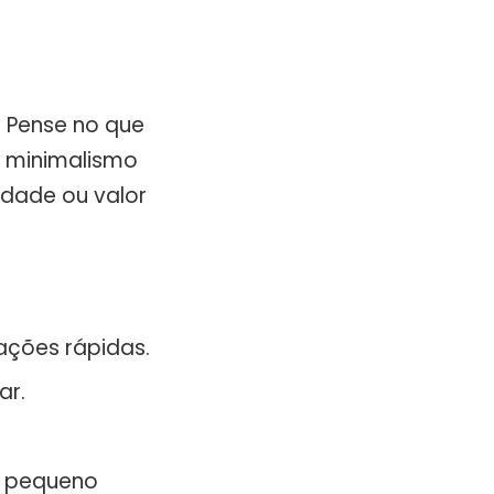
. Pense no que
o minimalismo
idade ou valor
ções rápidas.
ar.
um pequeno