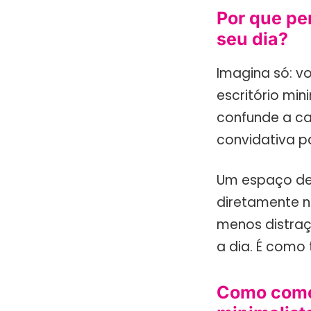
Por que pe
seu dia?
Imagina só: v
escritório min
confunde a ca
convidativa p
Um espaço de 
diretamente n
menos distraç
a dia. É como
Como começ