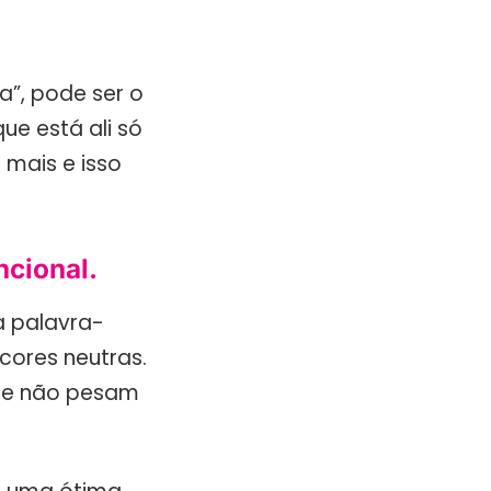
a”, pode ser o
ue está ali só
 mais e isso
ncional.
a palavra-
cores neutras.
 e não pesam